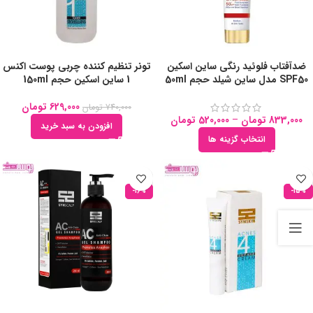
ضدآفتاب فلوئید رنگی ساین اسکین
تونر تنظیم کننده چربی پوست اکنس
SPF50 مدل ساین شیلد حجم 50ml
1 ساین اسکین حجم 150ml
629,000
تومان
740,000
تومان
833,000
تومان
–
520,000
تومان
افزودن به سبد خرید
انتخاب گزینه ها
-16%
-15%