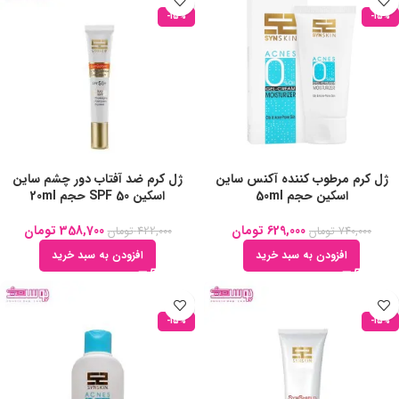
-15%
-15%
ژل کرم مرطوب کننده آکنس ساین
ژل کرم ضد آفتاب دور چشم ساین
اسکین حجم 50ml
اسکین SPF 50 حجم 20ml
629,000
تومان
358,700
تومان
740,000
تومان
422,000
تومان
افزودن به سبد خرید
افزودن به سبد خرید
-15%
-15%