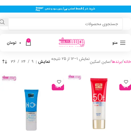
0
منو
0
تومان
نمایش 1–12 از 25 نتیجه
خانه
برندها
ساین اسکین
نمایش
9
24
36
-15%
-5%