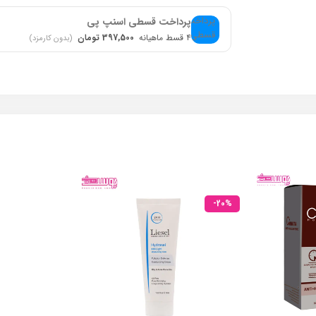
پرداخت قسطی اسنپ پی
۴ قسط ماهیانه
397,500 تومان
(بدون کارمزد)
-20%