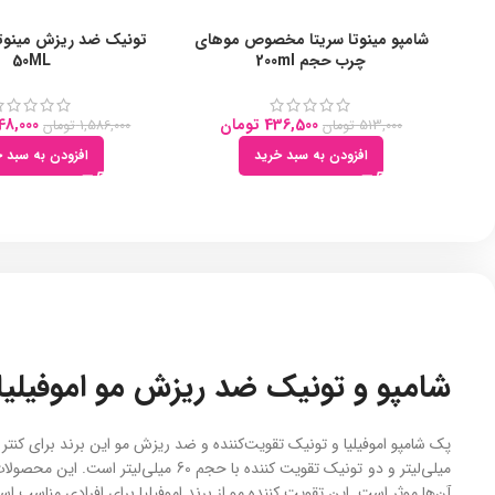
شامپو مینوتا سریتا مخصوص موهای
تونیک ضد ریزش مینوتا
چرب حجم 200ml
50ML
436,500
تومان
48,000
513,000
تومان
1,586,000
تومان
افزودن به سبد خرید
افزودن به سبد خ
شامپو و تونیک ضد ریزش مو اموفیلیا
میلی‌لیتر و دو تونیک تقویت کننده 
آن‌ها موثر است. این تقویت کننده مو از برند اموفیلیا برای افرادی مناس