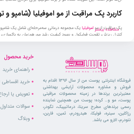
کاربرد پک مراقبت از مو اموفیلیا (شامپو و
پک مراقبت از مو
اموفیلیا
یک مجموعه درمانی سه‌مرحله‌ای شامل یک شامپو تق
مشاهده بیشتر
کنترل ریزش، تقویت فولیکول و بهبود کیفیت رشد مو، هم‌زمان به پاکسازی، ت
کنترل و کاهش ریزش موهای آندروژنیک و هورمونی
تقویت فولیکول‌های ضعیف و کم‌فعال
خرید محصول
افزایش ضخامت و مقاومت تارهای نازک مو
تحریک رشد مجدد مو در فولیکول‌های فعال
راهنمای خرید
بهبود گردش خون پوست سر و تغذیه ریشه مو
کمک به حفظ سلامت پوست سر در روتین منظم مراقبت از مو
فروشگاه اینترنتی پوست من از سال 1396 اقدام به
خرید اقساطی لو
علاوه‌بر داشتن موهایی درخشان و نرم، در‌صورتی‌که می‌خواهید پوست خود را
فروش و مشاوره محصولات آرایشی بهداشتی
تعویض یا ارجاع
معتبرترین برندها در زمینه محصولات مراقبتی
مشخصات پک ضد ریزش اموفیلیا
پوست، مو و… کرده؛ پوست من همچنین نماینده
سوالات متداول
رسمی برندهای مطرح سریتا، درماتیپیک، تگودر،
رزاکلین، سینره، فولیکا، هیدرودرم، ثمین، فاربن،
پک شامپو و تونیک اموفیلیا یک مجموعه درمانی کامل برای مراقبت تخصصی 
وبلاگ
نئودرم، الارو می باشد.
مشخصه
توض