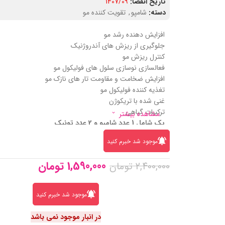
تاریخ انقضا:
1407/09
دسته:
شامپو
,
تقویت کننده مو
افزایش دهنده رشد مو
جلوگیری از ریزش های آندروژنیک
کنترل ریزش مو
فعالسازی نوسازی سلول های فولیکول مو
افزایش ضخامت و مقاومت تار های نازک مو
تغذیه کننده فولیکول مو
غنی شده با تریکوژن
ترکیبات گیاهی
مشاهده بیشتر
پک شامل 1 عدد شامپو و 2 عدد تونیک
موجود شد خبرم کنید
1,590,000
تومان
2,400,000
تومان
موجود شد خبرم کنید
در انبار موجود نمی باشد