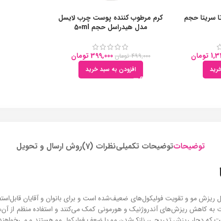
 سریتا حجم
کرم مرطوب کننده پوست چرب لایسل
مدل هیدراسل حجم 50ml
1,3
تومان
399,000
تومان
499,000
تومان
رید
افزودن به سبد خرید
توضیحات
توضیحات تکمیلی
نظرات (7)
روش ارسال و تحویل
با حجم 60 میلی‌لیتر است. این محصولات به کاهش ریزش‌های آندروژنیک و هورمونی کمک می‌کنند و استفا
ب است که دچار ریزش تدریجی، نازک‌شدن مو یا ضعف فولیکول مو هستند و می‌خواهند