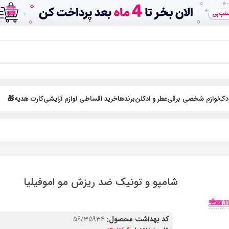
ودک
لوازم شخصی برقی
عطر و ادکلن
برندها
خرید اقساطی لوازم آرایشی
کارت هدیه🎁
شامپو و تونیک ضد ریزش مو اموفیلیا
کد بهداشت محصول:
56/35934