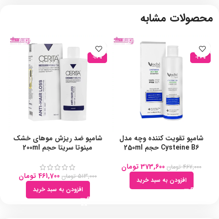
محصولات مشابه
-10%
-20%
شامپو تقویت کننده وچه مدل
شامپو ضد ریزش موهای خشک
Cysteine B6 حجم 250ml
مینوتا سریتا حجم 200ml
373,600
تومان
467,000
تومان
461,700
تومان
513,000
تومان
افزودن به سبد خرید
افزودن به سبد خرید