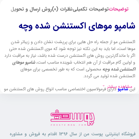
توضیحات
توضیحات تکمیلی
نظرات (0)
روش ارسال و تحویل
شامپو موهای اکستنشن شده وچه
اکستنشن مو از جمله راه حل هایی برای پرپشت نشان دادن و زیباتر شدن
موها است، اما باید به این نکته نیز توجه شود که موی اکستنشن شده حتی
اگر با ماندگارترین روش های اکستنشن درست شده باشد، نیاز به مراقبت دارد
و اولین گام مراقبت از آن هم انتخاب شوینده مناسب است،
شامپو موهای
اکستنشن شده وچه
محصولی است که به طور تخصصی برای موهای
اکستنشن شده تولید می گردد.
مشاهده بیشتر
این
شامپو
دارای فرمولاسیون اختصاصی مناسب انواع روش های اکستنشن مو
با موهای طبیعی و مصنوعی می باشد، به
افزایش دوام چسب ها
کمک کرده
و با جلوگیری از جدا شدن موهای اضافه به دوام اکستنشن کمک می نماید.
باعث
کاهش خارش و التهاب کف سر
می گردد،
ضد قارچ و ضد باکتری
بوده
و به حفظ کیفیت و رنگ موهای اضافه شده کمک می کند.
فروشگاه اینترنتی پوست من از سال 1396 اقدام به فروش و مشاوره
فاقد سولفات، پارابن، سییکون
و … بوده، نرم کننده و آبرسان عمیق موها می