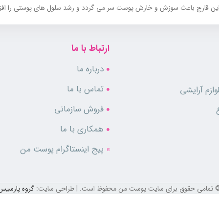
رد. این قارچ باعث سوزش و خارش پوست سر می گردد و رشد سلول های پوستی را ا
این نوع شوره نسبت به دیگر دلایل شوره اندازه کوچکتری دارد و چرب نیست.
ارتباط با ما
 پوست قرمز و چرب است.
درباره ما
پو مناسب مصرف روزانه بوده و با هدف جلوگیری از ریزش مو و تقویت ریشه و س
تماس با ما
ازم آرایشی
فروش سازمانی
ال
کافئین، ویتامین B3 و منتول
قادر است با افزایش جریان خون مویرگی در پوس
همکاری با ما
عث رفع شوره سر شده و از عود دوباره آن نیز جلوگیری می کند.
پیج اینستاگرام پوست من
 تمامی حقوق برای سایت پوست من محفوظ است. | طراحی سایت:
گروه پارسیس