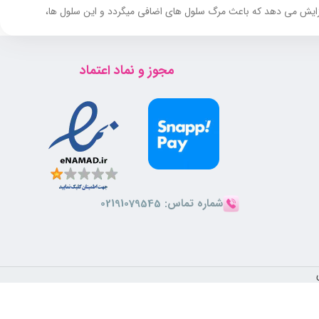
فزایش می دهد که باعث مرگ سلول های اضافی میگردد و این سلول ها،
مجوز و نماد اعتماد
اقه مو و همچنین
رفع شوره ملایم
و پیشگیری از عود مجدد شوره فرموله
ت سر و تنظیم ترشح چربی پوست و
هیدارته کردن پوست و موها
نقشی
شماره تماس:
02191079545