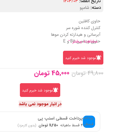
تاریخ انقضا:
1403/03
دسته:
شامپو
حاوی کافئین
کنترل کننده شوره سر
آبرسانی و هیدارته کردن موها
حاوی ویتامین B5 و E
مشاهده بیشتر
موجود شد خبرم کنید
45,000
تومان
49,800
تومان
موجود شد خبرم کنید
در انبار موجود نمی باشد
پرداخت قسطی اسنپ پی
۴ قسط ماهیانه
11,250 تومان
(بدون کارمزد)