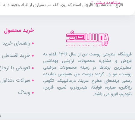
مشاهده بیشتر
قارچ: “مالاسه زیا” قارچی است که روی کف سر بسیاری از افراد وجود دا
بصورت پوسته سفید (شوره) روی موها دیده می شود.
پوست خشک: پوست خشک نیز می تواند یکی از دلایل اصلی شوره سر باشد، 
خرید محصول
پوست چرب و حساس: یکی از رایج ترین دلایل شوره سر است که نشانه آن
راهنمای خرید
شامپو ضد شوره
ملایم آلوپینکس
تقویت کننده و آبرسان مو
است، این شام
فروشگاه اینترنتی پوست من از سال 1396 اقدام به
خرید اقساطی لو
گردیده است.
فروش و مشاوره محصولات آرایشی بهداشتی
تعویض یا ارجاع
معتبرترین برندها در زمینه محصولات مراقبتی
شامپو ضد شوره ملایم
آلوپینکس
با فرمول منحصر بفرد و دارا بودن مواد فع
پوست، مو و… کرده؛ پوست من همچنین نماینده
موثر در پیشگیری از ریزش مو و درمان شوره سر داشته باشد.
سوالات متداول
رسمی برندهای مطرح سریتا، درماتیپیک، تگودر،
رزاکلین، سینره، فولیکا، هیدرودرم، ثمین، فاربن،
سالیسیلیک اسید، پیریتیون اولامین و فوماریک اسید موجود در این شامپو با
وبلاگ
نئودرم، الارو می باشد.
حاوی کافئین
کنترل کننده شوره سر
آبرسانی و هیدارته کردن موها
©
حاوی ویتامین B5 و E
موارد مصرف