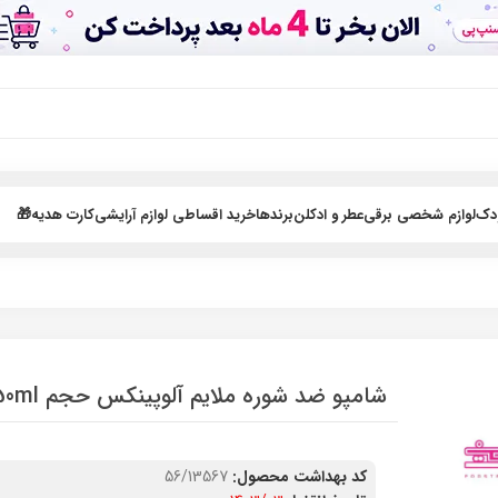
ودک
لوازم شخصی برقی
عطر و ادکلن
برندها
خرید اقساطی لوازم آرایشی
کارت هدیه🎁
شامپو ضد شوره ملایم آلوپینکس حجم 250ml
کد بهداشت محصول:
56/13567