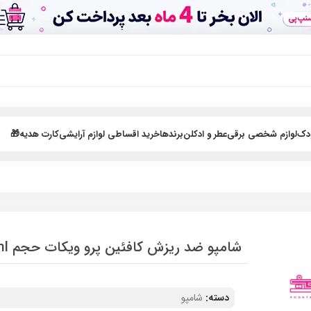
ودک
لوازم شخصی برقی
عطر و ادکلن
برندها
خرید اقساطی لوازم آرایشی
کارت هدیه🎁
شامپو ضد ریزش کافئین پرو ویکات حجم 300ml
دسته:
شامپو