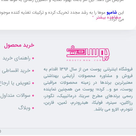
این
شامپو
موها را به رشد مجدد تحریک کرده و ترکیبات تغذیه کننده موجود
مشاهده بیشتر
می گردد.
شامپو پرو ویکات آبرسان بسیار خوبی نیز می باشد. این شامپو رطوبت مورد ن
انواع مو ایده آل می باشد.
خرید محصول
راهنمای خرید
ویژگی ها
فروشگاه اینترنتی پوست من از سال 1396 اقدام به
خرید اقساطی لو
فروش و مشاوره محصولات آرایشی بهداشتی
مناسب انواع مو
تعویض یا ارجاع
معتبرترین برندها در زمینه محصولات مراقبتی
افزایش دهنده گردش خون در پوست سر
پوست، مو و… کرده؛ پوست من همچنین نماینده
بهبود اکسیژن رسانی و تغذیه موها
سوالات متداول
رسمی برندهای مطرح سریتا، درماتیپیک، تگودر،
کاهش دهنده ریزش مو
رزاکلین، سینره، فولیکا، هیدرودرم، ثمین، فاربن،
تحریک موها به رشد مجدد
وبلاگ
نئودرم، الارو می باشد.
تغذیه کننده و تقویت کننده موها
حفظ تعادل چربی و رطوبت موها
رطوبت رسانی به تارهای مو
©
جلوگیری از خشکی و شکنندگی موها