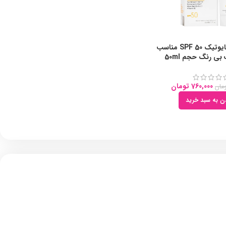
ضد آفتاب ژنوبایوتیک SPF 50 مناسب
ی رنگ حجم 50ml
760,000
تومان
مان
دن به سبد خرید