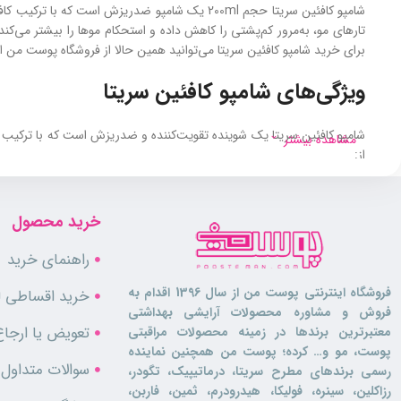
شامپو کافئین سریتا حجم 200ml یک شامپو ضد‌ریز
تارهای مو، به‌مرور کم‌پشتی را کاهش داده و استحکام موها را بیشتر می‌کن
برای خرید شامپو کافئین سریتا می‌توانید همین حالا از فروشگاه پوست من اق
ویژگی‌های شامپو کافئین سریتا
شامپو کافئین سریتا یک شوینده تقویت‌کننده و ضدریزش است که با ترکیب کا
مشاهده بیشتر
از:
کنترل ریزش موی هورمونی و پراکنده با مهار آنزیم ۵ آلفا ردوکتاز و کاهش اثر DHT
تقویت‌کننده ریشه و فولیکول با کمک کافئین، رزماری، گزنه و ویتامین B
خرید محصول
افزایش ضخامت ساقه و پرپشتی موها به‌واسطه بهبود خون‌رسانی کف سر
متعادل‌کننده چربی و آبرسان ملایم مناسب موهای چرب، معمولی، خشک و 
راهنمای خرید
کاهش التهاب و خارش پوست سر به دلیل وجود عصاره‌های گیاهی ضد التها
پاک‌کنندگی موثر بدون خشکی و مناسب مصرف روزانه
فروشگاه اینترنتی پوست من از سال 1396 اقدام به
خرید اقساطی لو
افزایش شادابی و درخشندگی موها به‌کمک ترکیبات مغذی و رطوبت‌رسان
فروش و مشاوره محصولات آرایشی بهداشتی
مناسب استفاده خانم‌ها و آقایان برای تقویت و جلوگیری از ریزش
تعویض یا ارجاع
معتبرترین برندها در زمینه محصولات مراقبتی
همانطور که
سرم ابرو سریتا
، موجب تقویت و احیای ابروهای شما می‌شود، ا
پوست، مو و… کرده؛ پوست من همچنین نماینده
سوالات متداول
رسمی برندهای مطرح سریتا، درماتیپیک، تگودر،
جدول مشخصات شامپو سریتا کافئین 200ml
رزاکلین، سینره، فولیکا، هیدرودرم، ثمین، فاربن،