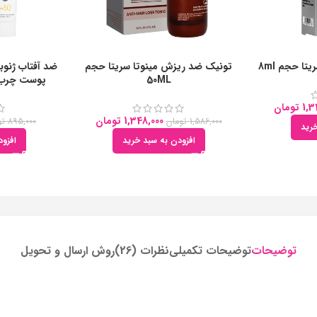
تا حجم 8ml
تونیک ضد ریزش مینوتا سریتا حجم
50ML
پوست چرب ب
1,3
تومان
1,348,000
تومان
1,586,000
تومان
895,000
تو
رید
افزودن به سبد خرید
افزو
توضیحات
توضیحات تکمیلی
نظرات (26)
روش ارسال و تحویل