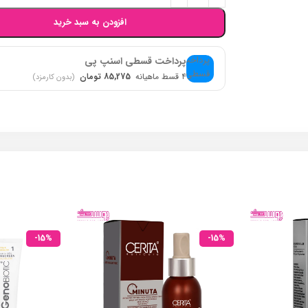
افزودن به سبد خرید
پرداخت قسطی اسنپ پی
۴ قسط ماهیانه
85,275 تومان
(بدون کارمزد)
-15%
-15%