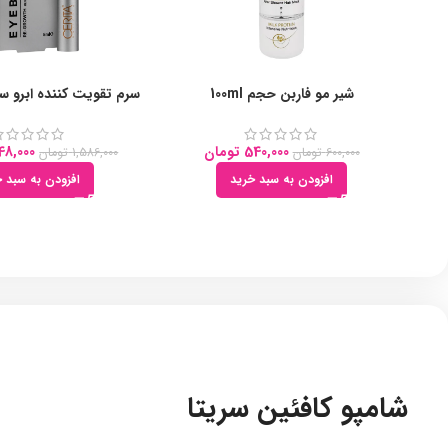
شیر مو فاربن حجم 100ml
سرم تقویت کننده ابرو سری
540,000
تومان
48,000
600,000
تومان
1,586,000
تومان
افزودن به سبد خرید
افزودن به سبد خ
شامپو کافئین سریتا