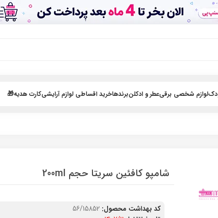
ودک
لوازم شخصی برقی
عطر و ادکلن
برندها
خرید اقساطی لوازم آرایشی
کارت هدیه🎁
شامپو کافئین سریتا حجم 200ml
کد بهداشت محصول:
56/15852