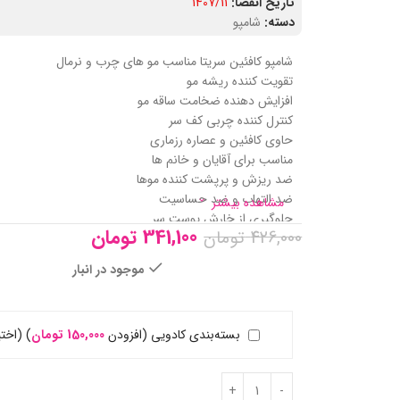
تاریخ انقضا:
1407/11
دسته:
شامپو
شامپو کافئین سریتا مناسب مو های چرب و نرمال
تقویت کننده ریشه مو
افزایش دهنده ضخامت ساقه مو
کنترل کننده چربی کف سر
حاوی کافئین و عصاره رزماری
مناسب برای آقایان و خانم ها
ضد ریزش و پرپشت کننده موها
ضد التهاب و ضد حساسیت
مشاهده بیشتر
جلوگیری از خارش پوست سر
341,100
تومان
426,000
تومان
ترمیم موهای آسیب دیده
آبرسان و مرطوب کننده
موجود در انبار
افزایش درخشندگی مو ها
بسته‌بندی کادویی (افزودن
150,000
تومان
)
(اختی