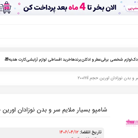
ودک
لوازم شخصی برقی
عطر و ادکلن
برندها
خرید اقساطی لوازم آرایشی
کارت هدیه🎁
و بدن نوزادان اورین حجم 200ml
شامپو بسیار ملایم سر و بدن نوزادان اورین حجم 
تاریخ انقضا:
1406/04/12