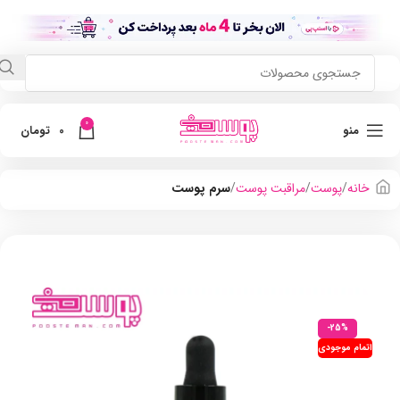
0
منو
0
تومان
خانه
پوست
مراقبت پوست
سرم پوست
-25%
اتمام موجودی