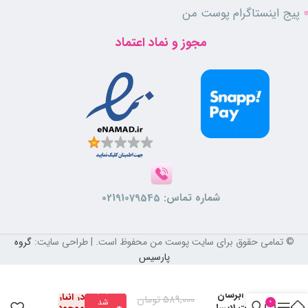
ویژگی‌های سرم آبرسان صورت لایسل
پیج اینستاگرام پوست من
آبرسانی ۲۴ ساعته
مجوز و نماد اعتماد
مناسب برای انواع پوست
حاوی هیالورونیک اسید و کلاژن
جذب سریع بدون ایجاد چسبندگی
فاقد پارابن
نتیجه‌گیری
سرم صورت لایسل
دارای ترکیبات مؤثر و فرمولاسیون پیشرفته و برای افرادی
که به دنبال یک محصول موثر برای آبرسانی عمقی، تقویت و جوان‌سازی
پوست خود هستند، تولید شده است. لذا با استفاده از این سرم می‌توانید
حس رطوبت کافی را بدون ایجاد چربی برای پوست خود فراهم کنید.
شماره تماس:
02191079545
سؤالات متداول
© تمامی حقوق برای سایت پوست من محفوظ است. | طراحی سایت:
گروه
1. آیا این سرم برای پوست‌های چرب مناسب است؟
پارسیس
بله این سرم برای انواع پوست حتی پوست‌های چرب و حساس مناسب است.
موجود
سرم آبرسان
در انبار
589,000
تومان
2. آیا می‌توان از این سرم زیر آرایش استفاده کرد؟
شد
0
صورت لایسل