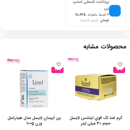
پرداخت قسطی اسنپ
پی
۴ قسط ماهیانه
110,425
تومان
(بدون کارمزد)
محصولات مشابه
-20%
-13%
کرم ضد لک قوی اینتنس لایسل
پن آبرسان لایسل مدل هیدراسل
ض
حجم 30 میلی لیتر
وزن 100g