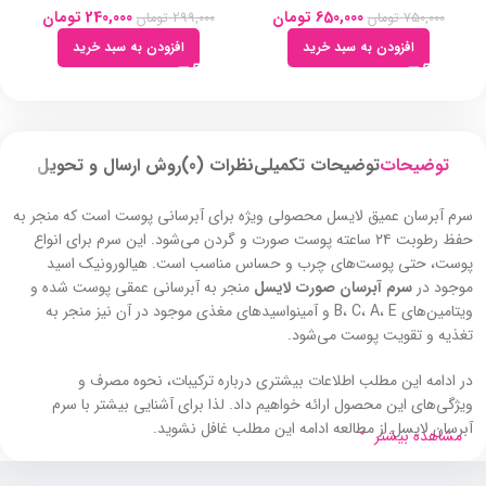
650,000
تومان
240,000
تومان
750,000
تومان
299,000
تومان
افزودن به سبد خرید
افزودن به سبد خرید
توضیحات
توضیحات تکمیلی
نظرات (0)
روش ارسال و تحویل
سرم آبرسان عمیق لایسل محصولی ویژه برای آبرسانی پوست است که منجر به
حفظ رطوبت ۲۴ ساعته پوست صورت و گردن می‌شود. این سرم برای انواع
پوست، حتی پوست‌های چرب و حساس مناسب است. هیالورونیک اسید
موجود در
سرم آبرسان صورت لایسل
منجر به آبرسانی عمقی پوست شده و
ویتامین‌های B، C، A، E و آمینواسیدهای مغذی موجود در آن نیز منجر به
تغذیه و تقویت پوست می‌شود.
در ادامه این مطلب اطلاعات بیشتری درباره ترکیبات، نحوه مصرف و
ویژگی‌های این محصول ارائه خواهیم داد. لذا برای آشنایی بیشتر با سرم
آبرسان لایسل از مطالعه ادامه این مطلب غافل نشوید.
مشاهده بیشتر
سرم آبرسان لایسل برای چه کسانی مناسب