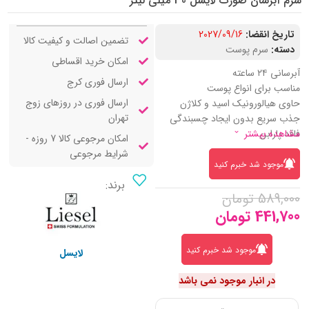
سرم آبرسان صورت لایسل 30 میلی لیتر
تاریخ انقضا:
2027/09/16
تضمین اصالت و کیفیت کالا
دسته:
سرم پوست
امکان خرید اقساطی
آبرسانی ۲۴ ساعته
ارسال فوری کرج
مناسب برای انواع پوست
ارسال فوری در روزهای زوج
حاوی هیالورونیک اسید و کلاژن
تهران
جذب سریع بدون ایجاد چسبندگی
فاقد پارابن
مشاهده بیشتر
امکان مرجوعی کالا 7 روزه -
شرایط مرجوعی
موجود شد خبرم کنید
برند:
589,000
تومان
441,700
تومان
موجود شد خبرم کنید
لایسل
در انبار موجود نمی باشد