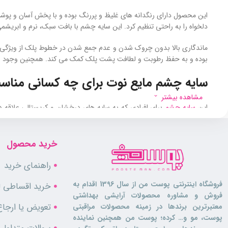
این محصول دارای رنگدانه‌ های غلیظ و پررنگ بوده و با پخش آسان و پوشش
دلخواه را به راحتی تنظیم کرد. این سایه چشم با بافت سبک، نرم و ابری
ماندگاری بالا بدون چروک شدن و عدم جمع شدن در خطوط پلک از ویژگی‌ ه
بوده و به حفظ رطوبت و لطافت پشت پلک کمک می‌ کند. همچنین وجود اپلیکاتو
سایه چشم مایع نوت برای چه کسانی منا
مشاهده بیشتر
این
سایه چشم
برای افرادی که به سایه‌ های درخشان و کریستالی علاقه د
افرادی که محصولی سبک و مناسب استفاده روزانه و مجلسی می‌ خواهند، ع
ویژگی‌ های محصول
خرید محصول
راهنمای خرید
مناسب آرایش روزانه و مجلسی
بافت سبک، نرم و ابریشمی
فروشگاه اینترنتی پوست من از سال 1396 اقدام به
خرید اقساطی لو
پخش آسان و پوشش یکنواخت
فروش و مشاوره محصولات آرایشی بهداشتی
ماندگاری بالا بدون چروک شدن
تعویض یا ارجاع
معتبرترین برندها در زمینه محصولات مراقبتی
عدم جمع شدن در خطوط پلک
پوست، مو و… کرده؛ پوست من همچنین نماینده
حاوی رنگدانه‌ های غلیظ و پررنگ