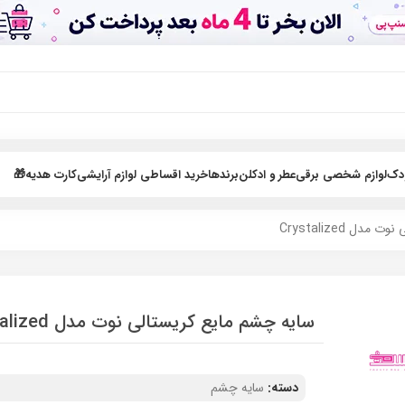
ودک
لوازم شخصی برقی
عطر و ادکلن
برندها
خرید اقساطی لوازم آرایشی
کارت هدیه🎁
ل Crystalized
سایه چشم مایع کریستالی نوت مدل Crystalized
دسته:
سایه چشم