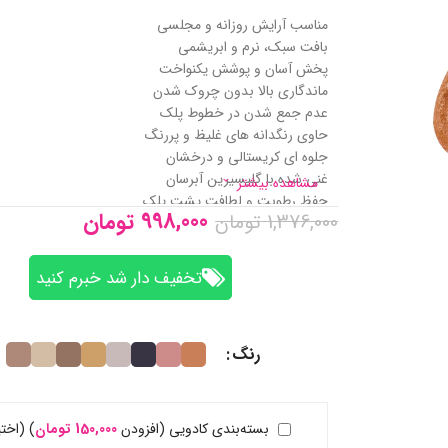
مناسب آرایش روزانه و مجلسی
بافت سبک، نرم و ابریشمی
پخش آسان و پوشش یکنواخت
ماندگاری بالا بدون چروک شدن
عدم جمع شدن در خطوط پلک
حاوی رنگدانه‌ های غلیظ و پررنگ
جلوه ای کریستالی و درخشان
غنی‌ شده با گلیسیرین آبرسان
مشاهده بیشتر
حفظ رطوبت و لطافت پشت پلک
998,000
تومان
1,376,000
تومان
لایه‌ سازی آسان برای شدت رنگ بیشتر
دارای اپلیکاتور دقیق و استفاده آسان
بدون ایجاد حس سنگینی روی پلک
تخفیف‌ دار شد خبرم کنید
رنگ
بسته‌بندی کادویی (افزودن
150,000
تومان
)
(اختی