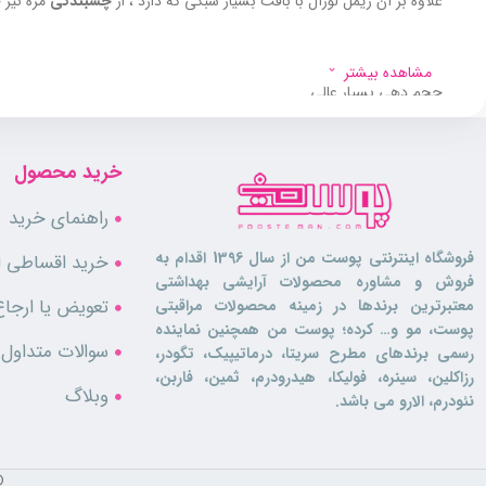
علاوه بر آن ریمل لورآل با بافت بسیار سبکی که دارد ، از
چسبندگی
مژه نیز 
مشاهده بیشتر
حجم دهی بسیار عالی
بافت بسیار سبک
جلوگیری از چسبندگی
دوام بسیار خوب
خرید محصول
راهنمای خرید
فروشگاه اینترنتی پوست من از سال 1396 اقدام به
خرید اقساطی لو
فروش و مشاوره محصولات آرایشی بهداشتی
تعویض یا ارجاع
معتبرترین برندها در زمینه محصولات مراقبتی
پوست، مو و… کرده؛ پوست من همچنین نماینده
سوالات متداول
رسمی برندهای مطرح سریتا، درماتیپیک، تگودر،
رزاکلین، سینره، فولیکا، هیدرودرم، ثمین، فاربن،
وبلاگ
نئودرم، الارو می باشد.
©