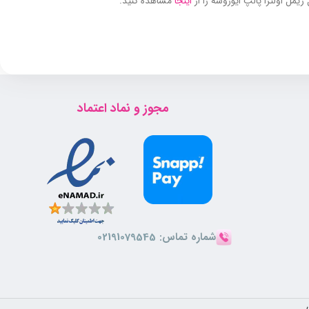
مل اولترا پالپ ایوروشه را از
اینجا
مشاهده کنید.
مجوز و نماد اعتماد
شماره تماس:
02191079545