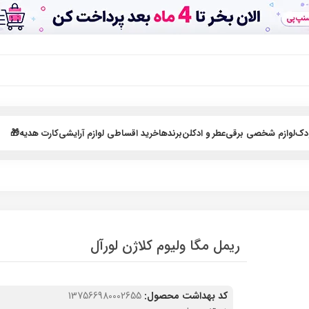
ودک
لوازم شخصی برقی
عطر و ادکلن
برندها
خرید اقساطی لوازم آرایشی
کارت هدیه🎁
ریمل مگا ولیوم کلاژن لورآل
کد بهداشت محصول:
137566980002655