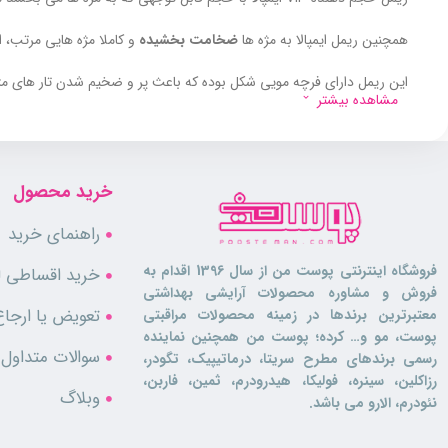
همچنین ریمل ایمپالا به مژه ها
ضخامت بخشیده
و کاملا مژه هایی مرتب، 
این ریمل دارای فرچه مویی شکل بوده که باعث پر و ضخیم شدن تار های م
مشاهده بیشتر
ویژگی ها
خرید محصول
مناسب انواع چشم
راهنمای خرید
افزایش دهنده حجم و طول مژه
ضخیم کننده مژه
فروشگاه اینترنتی پوست من از سال 1396 اقدام به
خرید اقساطی لو
حاوی رنگدانه های بسیار مشکی
فروش و مشاوره محصولات آرایشی بهداشتی
بدون ایجاد چسبندگی مژه ها به یکدیگر
تعویض یا ارجاع
معتبرترین برندها در زمینه محصولات مراقبتی
پرپشت کننده مژه ها
پوست، مو و… کرده؛ پوست من همچنین نماینده
سوالات متداول
رسمی برندهای مطرح سریتا، درماتیپیک، تگودر،
رزاکلین، سینره، فولیکا، هیدرودرم، ثمین، فاربن،
وبلاگ
نئودرم، الارو می باشد.