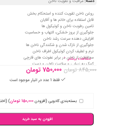
دسته:
مراقبت و تقویت ناخن
روغن ناخن تقویت کننده و استحکام بخش
قابل استفاده برای خانم ها و آقایان
تامین رطوبت ناخن و کوتیکول‌ ها
جلوگیری از بروز خشکی، التهاب و حساسیت
افزایش‌ دهنده سرعت رشد ناخن
جلوگیری از نازک شدن و شکنندگی ناخن‌ ها
نرم و لطیف کردن کوتیکول اطراف ناخن
محافظت از ناخن در برابر عفونت‌ های قارچی
مشاهده بیشتر
کمک به زیبایی و سلامت ناخن و دست
750,000
تومان
845,000
تومان
تغذیه‌ کننده ناخن با ترکیب روغن‌ های گیاهی
دارای ویتامین‌ های A ،E و C برای تقویت و بازسازی ناخن
فقط 1 عدد در انبار موجود است
حاوی روغن زیتون، بادام شیرین، جوجوبا، گل گاو زبان و جوا
بسته‌بندی کادویی (افزودن
150,000
تومان
)
(اختی
افزودن به سبد خرید