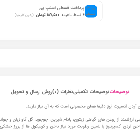
پرداخت قسطی اسنپ پی
۴ قسط ماهیانه
187,500 تومان
(بدون کارمزد)
توضیحات
توضیحات تکمیلی
نظرات (0)
روش ارسال و تحویل
خن آردن اکسپرت ایج دقیقا همان محصولی است که به آن نیاز دارید.
با فرمولاسیونی نوآورانه و سرشار از ویتامین‌ های A، E و C و ترکیبی ارزشمند از روغن‌ های گیاهی زیتون، بادام شیرین
ن آردن اکسپرتیج با تامین رطوبت مورد نیاز ناخن و کوتیکول‌ ها از بروز خشکی،