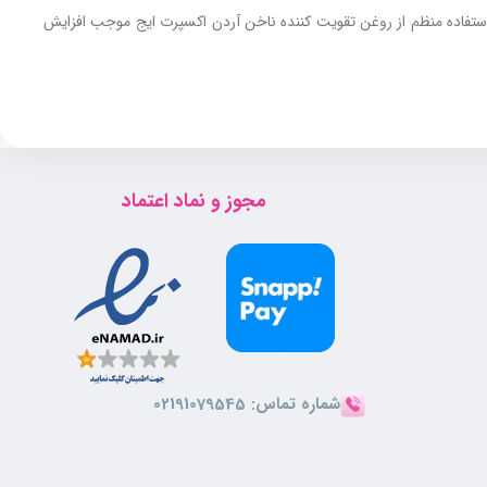
استفاده منظم از روغن تقویت کننده ناخن آردن اکسپرت ایج موجب افزایش
سالم، قوی و جذاب داشته باشند. روغن تقویت کننده ناخن آردن اکسپرتیج از
مجوز و نماد اعتماد
شماره تماس:
02191079545