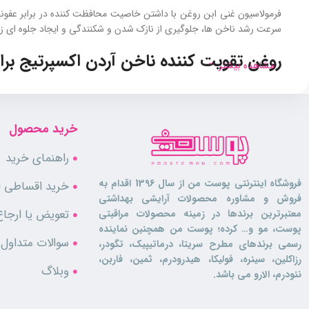
فرمولاسیون غنی ابن روغن با داشتن خاصیت محافظت‌ کننده در برابر عفون
سرعت رشد ناخن‌ ها، جلوگیری از نازک شدن و شکنندگی و ایجاد جلوه‌ ای زیب
روغن تقویت کننده ناخن آردن اکسپرتیج ب
مشاهده بیشتر
این روغن تخصصی
مراقبت و تقویت ناخن
، هم برای خانم‌ ها و هم آقایان
خشکی، التهاب یا عفونت قارچی ناخن پیشگیری نموده و نازک شدن یا شکنندگ
خرید محصول
ویژگی های محصول
راهنمای خرید
روغن ناخن تقویت کننده و استحکام بخش
فروشگاه اینترنتی پوست من از سال 1396 اقدام به
خرید اقساطی لو
قابل استفاده برای خانم ها و آقایان
فروش و مشاوره محصولات آرایشی بهداشتی
تامین رطوبت ناخن و کوتیکول‌ ها
تعویض یا ارجاع
معتبرترین برندها در زمینه محصولات مراقبتی
جلوگیری از بروز خشکی، التهاب و حساسیت
پوست، مو و… کرده؛ پوست من همچنین نماینده
افزایش‌ دهنده سرعت رشد ناخن
سوالات متداول
رسمی برندهای مطرح سریتا، درماتیپیک، تگودر،
جلوگیری از نازک شدن و شکنندگی ناخن‌ ها
رزاکلین، سینره، فولیکا، هیدرودرم، ثمین، فاربن،
نرم و لطیف کردن کوتیکول اطراف ناخن
وبلاگ
نئودرم، الارو می باشد.
محافظت از ناخن در برابر عفونت‌ های قارچی
کمک به زیبایی و سلامت ناخن و دست