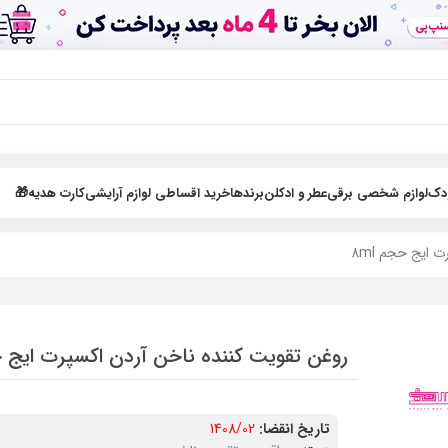
ودک
لوازم شخصی برقی
عطر و ادکلن
برندها
خرید اقساطی لوازم آرایشی
کارت هدیه🎁
 ایج حجم 8ml
روغن تقویت کننده ناخن آردن اکسپرت ایج حج
تاریخ انقضا:
1408/02