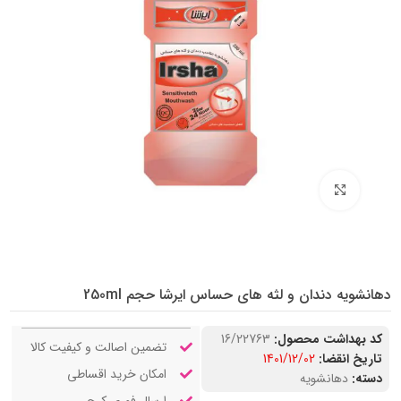
بزرگنمایی تصویر
دهانشویه دندان و لثه های حساس ایرشا حجم 250ml
کد بهداشت محصول:
16/22763
تضمین اصالت و کیفیت کالا
تاریخ انقضا:
1401/12/02
امکان خرید اقساطی
دسته:
دهانشویه