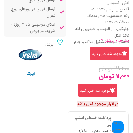
ارسال فوری کرج
آنتی اکسیدان
ارسال فوری در روزهای زوج
قابض و ترمیم کننده لثه
تهران
رفع حساسیت های دندانی
محافظت کننده
امکان مرجوعی کالا 7 روزه -
جلوگیری از التهاب و خونریزی لثه
شرایط مرجوعی
فاقد الکل
مشاهده بیشتر
کاهش سرعت تشکیل پلاک و جرم
برند:
دندان
موجود شد خبرم کنید
از بین برنده بوی بد دهان
خوشبو کننده
28,200
تومان
مناسب استفاده روزانه
ایرشا
11,000
مناسب بزرگسالان
تومان
موجود شد خبرم کنید
در انبار موجود نمی باشد
پرداخت قسطی اسنپ
پی
۴ قسط ماهیانه
2,750