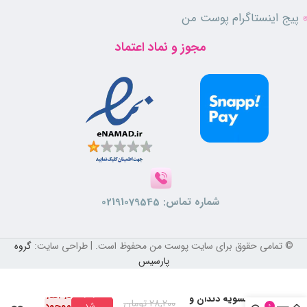
این دهانشویه ph متناسب با محیط دهان را داشته و مناسب استفاده روزانه
پیج اینستاگرام پوست من
است.
مجوز و نماد اعتماد
ویژگی ها
آنتی اکسیدان
قابض و ترمیم کننده لثه
رفع حساسیت های دندانی
محافظت کننده
جلوگیری از التهاب و خونریزی لثه
فاقد الکل
شماره تماس:
02191079545
کاهش سرعت تشکیل پلاک و جرم دندان
از بین برنده بوی بد دهان
خوشبو کننده
© تمامی حقوق برای سایت پوست من محفوظ است. | طراحی سایت:
گروه
مناسب استفاده روزانه
پارسیس
مناسب بزرگسالان
موجود
در انبار
دهانشویه دندان و
28,200
تومان
موجود
شد
0