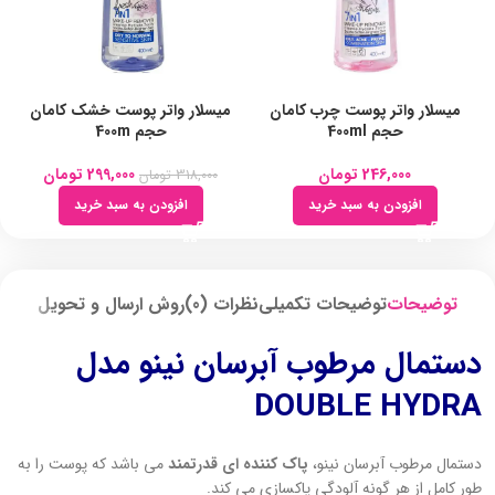
میسلار واتر پوست چرب کامان
میسلار واتر پوست خشک کامان
حجم 400ml
حجم 400m
246,000
تومان
299,000
تومان
318,000
تومان
افزودن به سبد خرید
افزودن به سبد خرید
توضیحات
توضیحات تکمیلی
نظرات (0)
روش ارسال و تحویل
دستمال مرطوب آبرسان نینو مدل
DOUBLE HYDRA
دستمال مرطوب آبرسان نینو،
پاک کننده ای قدرتمند
می باشد که پوست را به
طور کامل از هر گونه آلودگی پاکسازی می کند.