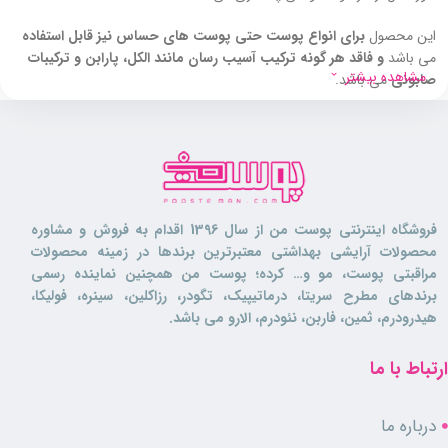
این محصول
برای انواع پوست حتی پوست های حساس نیز قابل استفاده
می باشد
و فاقد هر گونه ترکیب آسیب رسان مانند الکل، پارابن و ترکیبات
مشاهده بیشتر
صابونی
می باشد.
این
دستمال مرطوب
سرشار از ترکیبات آنتی اکسیدانی
می باشد که از پوست
در برابر اثرات مخرب رادیکال های آزاد محافظت کرده و مانع از پیری زود رس
پوست می گردد.
دستمال مرطوب نینو،
محصولی آبرس
ان بوده که نیاز رطوبتی پوست را تامین
می کند و از خشک شدن و کم آب شدن پوست جلوگیری می نماید.
فروشگاه اینترنتی پوست من از سال 1396 اقدام به فروش و مشاوره
محصولات آرایشی بهداشتی معتبرترین برندها در زمینه محصولات
این محصول
شاداب کننده و طراوت بخش پوست
بوده و به جوانی و
مراقبتی پوست، مو و… کرده؛ پوست من همچنین نماینده رسمی
سرزندگی پوست شما کمک بسیار زیادی می نماید
برندهای مطرح سریتا، درماتیپیک، تگودر، رزاکلین، سینره، فولیکا،
هیدرودرم، ثمین، فاربن، نئودرم، الارو می باشد.
ترکیبات آنتی باکتریال موجود در فرمولاسیون این محصول
نقش موثری در
جلوگیری از ایجاد جوش و آکنه
روی پوست دارند.
ارتباط با ما
این دستمال مرطوب
حاوی ترکیبات ارگانیک و طبیعی
بوده که پوست را
تقویت کرده و بافت آن را استحکام می بخشند.
درباره ما