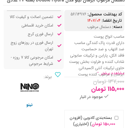
دستمال مرطوب آبرسان نینو مدل Double Hydra بسته 27 عددی
کد بهداشت محصول:
56/14976
تضمین اصالت و کیفیت کالا
تاریخ انقضا:
1407/04
امکان خرید اقساطی
دسته:
دستمال مرطوب
ارسال فوری کرج
مناسب انواع پوست
ارسال فوری در روزهای زوج
دارای قدرت پاک کنندگی مناسب
تهران
ضد التهاب و ضد حساسیت
فاقد الکل، پارابن و ترکیبات صابونی
امکان مرجوعی کالا 7 روزه -
شاداب کننده و طراوت بخش پوست
شرایط مرجوعی
حاوی ترکیبات آنتی اکسیدانی
مشاهده بیشتر
آبرسان و مرطوب کننده پوست
برند:
137,000
تومان
آنتی باکتریال و ضد جوش
ترمیم کننده و تسکین دهنده پوست
115,000
تومان
حاوی عصاره آلوئه ورا، گل ژاپنی و
موجود در انبار
روغن جوانه گندم
نینو
بسته‌بندی کادویی (افزودن
150,000
تومان
)
(اختیاری)