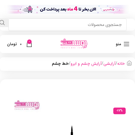
0
منو
0
تومان
خانه
آرایشی
آرایش چشم و ابرو
خط چشم
-17%