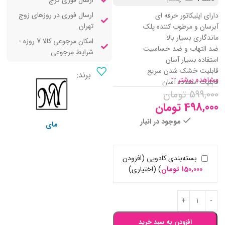
ارسال فوری کرج
ارسال فوری در روزهای زوج
دارای اپلیکاتور حرفه ای
تهران
آبرسان و مرطوب کننده پلک
ماندگاری بسیار بالا
امکان مرجوعی کالا 7 روزه -
ضد التهاب و ضد حساسیت
شرایط مرجوعی
استفاده بسیار آسان
قابلیت خشک شدن سریع
برند:
مشاهده بیشتر
قابلیت استفاده آسان
599,000
تومان
بدون ریزش و سیاه کردن زیر چشم
ضد آب و ضد تعریق
498,000
تومان
حاوی ویتامین E
موجود در انبار
مای
ماندگاری بالا
دارای رنگدانه های مشکی
بسته‌بندی کادویی (افزودن
150,000
تومان
)
(اختیاری)
افزودن به سبد خرید