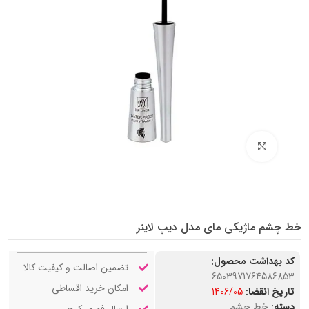
بزرگنمایی تصویر
خط چشم ماژیکی مای مدل دیپ لاینر
کد بهداشت محصول:
تضمین اصالت و کیفیت کالا
6503971764586853
امکان خرید اقساطی
تاریخ انقضا:
1406/05
دسته:
خط چشم