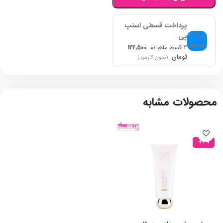
پرداخت قسطی اسنپ
پی
۴ قسط ماهیانه
124,500
تومان
(بدون کارمزد)
محصولات مشابه
-33%