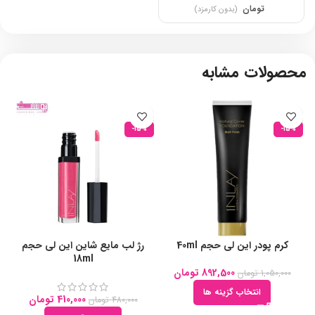
تومان
(بدون کارمزد)
محصولات مشابه
-15%
-15%
کرم پودر این لی حجم 40ml
رژ لب مایع شاین این لی حجم
18ml
892,500
تومان
1,050,000
تومان
انتخاب گزینه ها
410,000
تومان
480,000
تومان