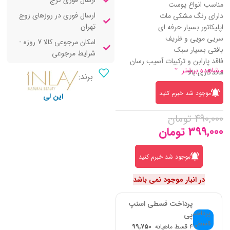
ارسال فوری کرج
مناسب انواع پوست
ارسال فوری در روزهای زوج
دارای رنگ مشکی مات
تهران
اپلیکاتور بسیار حرفه ای
سریی مویی و ظریف
امکان مرجوعی کالا 7 روزه -
بافتی بسیار سبک
شرایط مرجوعی
فاقد پارابن و ترکیبات آسیب رسان
مشاهده بیشتر
ماندگاری بالا
برند:
بدون ریزش و سیاهی اطراف چشم
موجود شد خبرم کنید
حفظ رطوبت درون پوست
این لی
490,000
تومان
399,000
تومان
موجود شد خبرم کنید
در انبار موجود نمی باشد
پرداخت قسطی اسنپ
پی
۴ قسط ماهیانه
99,750