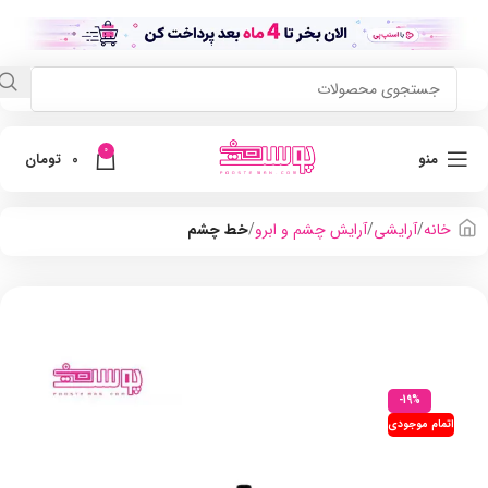
0
منو
0
تومان
خانه
آرایشی
آرایش چشم و ابرو
خط چشم
-19%
اتمام موجودی