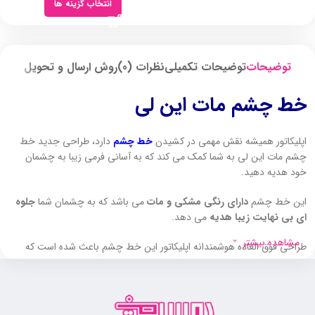
انتخاب گزینه ها
توضیحات
توضیحات تکمیلی
نظرات (0)
روش ارسال و تحویل
خط چشم مات این لی
اپلیکاتور همیشه نقش مهمی در کشیدن
خط چشم
دارد، طراحی جدید خط
چشم مات این لی به شما کمک می کند که به آسانی فرمی زیبا به چشمان
خود هدیه دهید.
این خط چشم
دارای رنگی مشکی و مات
می باشد که به چشمان شما
جلوه
ای بی نهایت زیبا هدیه
می دهد.
مشاهده بیشتر
طراحی فوق العاده هوشمندانه اپلیکاتور این خط چشم باعث شده است که
بتوانید به راحتی آن را در دست بگیرید بدون اینکه هنگام کشیدن خط چشم
دست شما بلرزد.
همچنین این محصول
دارای سریی مویی بسیار ظریفی
می باشد که می