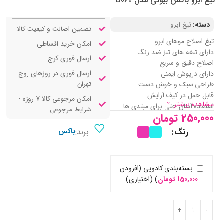
تیغ ابرو باکس بیوتی مدل B060
دسته:
تیغ ابرو
تضمین اصالت و کیفیت کالا
تیغ اصلاح موهای ابرو
امکان خرید اقساطی
دارای تیغه های تیز ضد زنگ
ارسال فوری کرج
اصلاح دقیق و سریع
ارسال فوری در روزهای زوج
دارای درپوش ایمنی
تهران
طراحی سبک و خوش‌ دست
قابل حمل در کیف آرایش
امکان مرجوعی کالا 7 روزه -
مشاهده بیشتر
استفاده آسان حتی برای مبتدی‌ ها
شرایط مرجوعی
250,000
تومان
قابل استفاده روی پوست خشک و
مرطوب
رنگ
برند:
باکس
مناسب ابرو و صورت
جایگزین موچین در اصلاح سریع
دوام و کیفیت بالا
بسته‌بندی کادویی (افزودن
150,000
تومان
)
(اختیاری)