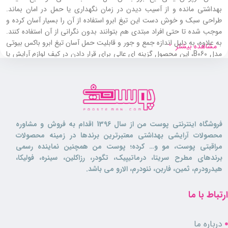
بهداشتی مانده و از آسیب‌ دیدن در زمان نگهداری یا حمل در امان بماند.
طراحی سبک و خوش‌ دست این تیغ ابرو استفاده از آن را بسیار آسان کرده و
موجب شده تا حتی افراد مبتدی هم بتوانند بدون نگرانی از آن استفاده کنند.
به علاوه، به دلیل اندازه جمع‌ و جور و قابلیت حمل آسان تیغ ابرو باکس بیوتی
مشاهده بیشتر
مدل B060، این محصول گزینه‌ ای عالی برای قرار دادن در کیف لوازم آرایش یا
همراه داشتن در سفر است.
این تیغ ابرو را می‌ توان روی پوست خشک یا مرطوب به کار برد و به‌ عنوان
یک جایگزین سریع برای موچین، در مدت زمان کوتاه اصلاحی مرتب و طبیعی
را در اختیار شما قرار می دهد. کیفیت بالا و دوام این محصول نیز باعث شده تا
به یکی از ابزارهای پرکاربرد در روتین زیبایی تبدیل شود.
فروشگاه اینترنتی پوست من از سال 1396 اقدام به فروش و مشاوره
محصولات آرایشی بهداشتی معتبرترین برندها در زمینه محصولات
تیغ ابرو باکس مدل B060 برای چه کسانی
مراقبتی پوست، مو و… کرده؛ پوست من همچنین نماینده رسمی
مناسب است؟
برندهای مطرح سریتا، درماتیپیک، تگودر، رزاکلین، سینره، فولیکا،
هیدرودرم، ثمین، فاربن، نئودرم، الارو می باشد.
این
تیغ ابرو
برای کسانی که به دنبال یک اصلاح سریع برای ابرو و صورت خود
ارتباط با ما
هستند، ایده آل می باشد. تیغ ابرو باکس مدل B060 گزینه‌ ای عالی برای
افرادی است که به موچین حساسیت دارند یا به دنبال روشی بدون درد برای
اصلاح ابروهای خود می باشند.
درباره ما