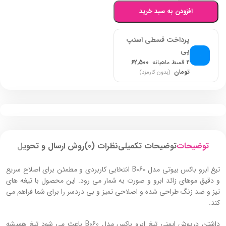
افزودن به سبد خرید
پرداخت قسطی اسنپ
پی
۴ قسط ماهیانه
62,500
تومان
(بدون کارمزد)
توضیحات
توضیحات تکمیلی
نظرات (0)
روش ارسال و تحویل
تیغ ابرو باکس بیوتی مدل B060 انتخابی کاربردی و مطمئن برای اصلاح سریع
و دقیق موهای زائد ابرو و صورت به شمار می رود. این محصول با تیغه‌ های
تیز و ضد زنگ طراحی شده و اصلاحی تمیز و بی‌ دردسر را برای شما فراهم می‌
کند.
داشتن درپوش ایمنی تیغ ابرو باکس مدل B060 باعث می‌ شود تیغ همیشه