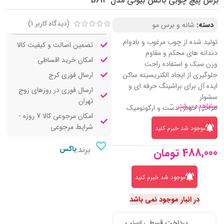
برس پیچ چوبی باکس بیوتی مدل B613
(دیدگاه کاربر
1
)
دسته:
شانه و برس مو
تولید شده از چوب مرغوب و بادوام
تضمین اصالت و کیفیت کالا
دندانه‌ های محکم و مقاوم
امکان خرید اقساطی
وزن سبک و استفاده راحت
ارسال فوری کرج
جلوگیری از ایجاد الکتریسیته ساکن
ایده آل برای براشینگ حرفه‌ ای و
ارسال فوری در روزهای زوج
سشوار
تهران
مشاهده بیشتر
طراحی خوش‌ دست و ارگونومیک
امکان مرجوعی کالا 7 روزه -
مقاوم در برابر دما و حرارت بالا
شرایط مرجوعی
موجود شد خبرم کنید
محافظت از سلامت مو
کاهش وز و آشفتگی موها
برند:
باکس
488,000
تومان
پیشگیری از موخوره و شکنندگی
کمک به حالت‌ دهی سریع و آسان
سازگار با موهای حساس
موجود شد خبرم کنید
عمر طولانی و ماندگار
قابل استفاده در خانه و سالن آرایش
در انبار موجود نمی باشد
پرداخت قسطی اسنپ