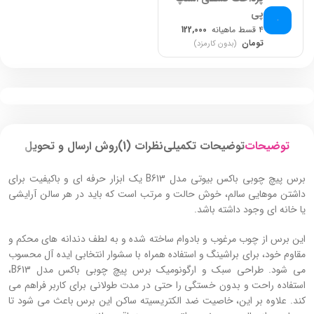
پی
۴ قسط ماهیانه
122,000
تومان
(بدون کارمزد)
توضیحات
توضیحات تکمیلی
نظرات (1)
روش ارسال و تحویل
برس پیچ چوبی باکس بیوتی مدل B613 یک ابزار حرفه‌ ای و باکیفیت برای
داشتن موهایی سالم، خوش‌ حالت و مرتب است که باید در هر سالن آرایشی
یا خانه ای وجود داشته باشد.
این برس از چوب مرغوب و بادوام ساخته شده و به لطف دندانه‌ های محکم و
مقاوم خود، برای براشینگ و استفاده همراه با سشوار انتخابی ایده‌ آل محسوب
می شود. طراحی سبک و ارگونومیک برس پیچ چوبی باکس مدل B613،
استفاده راحت و بدون خستگی را حتی در مدت طولانی برای کاربر فراهم می‌
کند. علاوه بر این، خاصیت ضد الکتریسیته ساکن این برس باعث می‌ شود تا