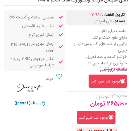
بادی اسپلش مردانه ویکتور ژک ساف حجم 200ml
تاریخ انقضا:
2029/09
تضمین اصالت و کیفیت کالا
دسته:
بادی اسپلش
امکان خرید اقساطی
مناسب برای آقایان
ارسال فوری کرج
دارای طبع خنک و تند
ارسال فوری در روزهای زوج
ترکیبی از نت های گلی، میوه ای و
تهران
چوبی
خوشبو کننده و ضد تعریق
امکان مرجوعی کالا 7 روزه -
جلوگیری از ایجاد بوی بد
شرایط مرجوعی
مشاهده بیشتر
مناسب برای بدن
کاهش خشکی پوست و آبرسان
برند:
موجود شد خبرم کنید
پخش بو و ماندگاری بالا
310,000
تومان
265,000
تومان
ژک ساف(jacsaf)
موجود شد خبرم کنید
در انبار موجود نمی باشد