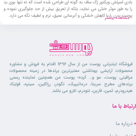
بادی اسپلش ویکتور ژک ساف به گونه‌ ای طراحی شده است که نه تنها بوی بد
را به‌ طور موثر خنثی می نماید، بلکه از تعریق بیش از حد جلوگیری نموده و
پوست بدن را با کاهش خشکی و آبرسانی عمیق، نرم و لطیف نگه می‌ دارد.
مشاهده بیشتر
با پخش بوی بالا و ماندگاری قابل توجهی که بادی اسپلش مردانه ویکتور ژک
ساف دارد، این محصول همراه وفاداری است که شما را تا ساعات طولانی
همراهی می‌ کند. طراحی این بادی اسپلش نیز منعکس‌ کننده روحیه مردانه و
شیک است و انتخابی بی نظیر برای آقایانی که می‌ خواهند در روزهای پر
مشغله و موقعیت‌ های خاص، با رایحه‌ ای متفاوت و خاص بدرخشند،
محسوب می شود.
فروشگاه اینترنتی پوست من از سال 1396 اقدام به فروش و مشاوره
محصولات آرایشی بهداشتی معتبرترین برندها در زمینه محصولات
بادی اسپلش ویکتور ژک ساف برای چه
مراقبتی پوست، مو و… کرده؛ پوست من همچنین نماینده رسمی
کسانی مناسب است؟
برندهای مطرح سریتا، درماتیپیک، تگودر، رزاکلین، سینره، فولیکا،
هیدرودرم، ثمین، فاربن، نئودرم، الارو می باشد.
این
بادی اسپلش
بی نظیر برای آقایانی که به رایحه های خنک و تند علاقه مند
ارتباط با ما
هستند، گزینه ای ایده آل محسوب می شود. بادی اسپلش ویکتور ژک ساف
ترکیبی از نت های گلی، چوبی و میوه ای را به مصرف کننده هدیه می دهد و
حضورش را در هر جمعی ماندگار می کند.
درباره ما
ویژگی های محصول