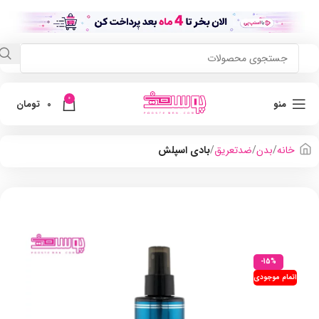
0
منو
0
تومان
خانه
بدن
ضدتعریق
بادی اسپلش
-15%
اتمام موجودی