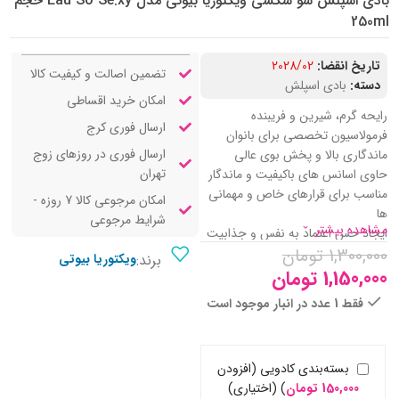
بادی اسپلش سو سکسی ویکتوریا بیوتی مدل Eau So Se.xy حجم
250ml
تاریخ انقضا:
2028/02
تضمین اصالت و کیفیت کالا
دسته:
بادی اسپلش
امکان خرید اقساطی
رایحه گرم، شیرین و فریبنده
ارسال فوری کرج
فرمولاسیون تخصصی برای بانوان
ارسال فوری در روزهای زوج
ماندگاری بالا و پخش بوی عالی
تهران
حاوی اسانس‌ های باکیفیت و ماندگار
مناسب برای قرارهای خاص و مهمانی‌
امکان مرجوعی کالا 7 روزه -
ها
شرایط مرجوعی
مشاهده بیشتر
ایجاد حس اعتماد به‌ نفس و جذابیت
1,300,000
تومان
جذب سریع بدون ایجاد چسبندگی
برند:
ویکتوریا بیوتی
روی پوست
1,150,000
تومان
طراحی زیبا و مدرن بطری
فقط 1 عدد در انبار موجود است
الهام‌ گرفته از عطر Eau So Sexy
ویکتوریا سکرت
بسته‌بندی کادویی (افزودن
150,000
تومان
)
(اختیاری)