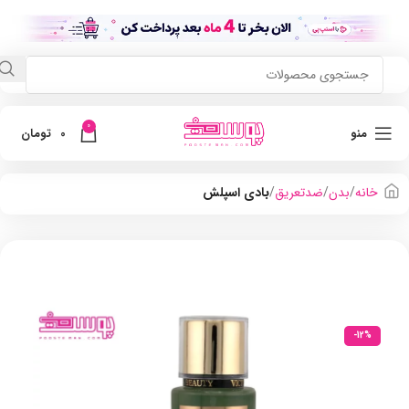
0
منو
0
تومان
خانه
بدن
ضدتعریق
بادی اسپلش
-12%