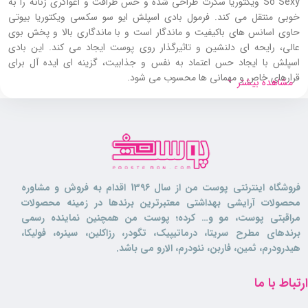
So Sexy ویکتوریا سکرت طراحی شده و حس ظرافت و اغواگری زنانه را به‌
خوبی منتقل می‌ کند. فرمول بادی اسپلش ایو سو سکسی ویکتوریا بیوتی
حاوی اسانس‌ های باکیفیت و ماندگار است و با ماندگاری بالا و پخش بوی
عالی، رایحه‌ ای دلنشین و تاثیرگذار روی پوست ایجاد می‌ کند. این بادی
اسپلش با ایجاد حس اعتماد به‌ نفس و جذابیت، گزینه‌ ای ایده‌ آل برای
قرارهای خاص و مهمانی‌ ها محسوب می‌ شود.
مشاهده بیشتر
بادی اسپلش سو سکسی ویکتوریا بیوتی دارای جذب سریع بدون ایجاد
چسبندگی روی پوست است و پس از استفاده، احساس سبکی و راحتی به
همراه دارد. همچنین طراحی زیبا و مدرن بطری، جلوه‌ ای شیک به محصول
بخشیده و آن را به انتخابی مناسب برای استفاده شخصی یا هدیه تبدیل کرده
است.
فروشگاه اینترنتی پوست من از سال 1396 اقدام به فروش و مشاوره
بادی اسپلش ایو سو سکسی ویکتوریا بیوتی
محصولات آرایشی بهداشتی معتبرترین برندها در زمینه محصولات
برای چه کسانی مناسب است؟
مراقبتی پوست، مو و… کرده؛ پوست من همچنین نماینده رسمی
برندهای مطرح سریتا، درماتیپیک، تگودر، رزاکلین، سینره، فولیکا،
هیدرودرم، ثمین، فاربن، نئودرم، الارو می باشد.
خانم هایی که به دنبال بادی اسپلشی با ماندگاری بالا و پخش بوی قوی
هستند و به رایحه های گرم، شیرین و فریبنده علاقه دارند، می توانند از این
ارتباط با ما
بادی اسپلش
استفاه نمایند. بادی اسپلش ایو سو سکسی ویکتوریا بیوتی برای
قرارهای خاص، مهمانی‌ ها و موقعیت‌ های ویژه انتخابی ایده آل است.