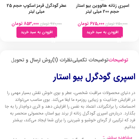
اسپری زنانه هالووین بیو استار
عطر گودگرل قرمز اسکوپ حجم 25
حجم 200 میلی لیتر
میلی لیتر
675,000
تومان
853,000
تومان
750,000
تومان
970,000
تومان
افزودن به سبد خرید
افزودن به سبد خرید
توضیحات
توضیحات تکمیلی
نظرات (1)
روش ارسال و تحویل
اسپری گودگرل بیو استار
در دنیای محصولات مراقبت شخصی، عطر و بوی خوش نقش بسیار مهمی را
در افزایش جذابیت و زیبایی روزمره ما ایفا می‌کند. بوی مناسب می‌تواند
احساسات را برانگیزاند، اعتماد به نفس را افزایش دهد و اثری دوام‌دار را به جا
بگذارد. درباره‌ی اسپری گودگرل زنانه از برند بیو استار، محصولی منحصر به
فرد که ترکیبی از گرمای خوشبو و شیرینی را برای شما ایجاد می‌کند، بیشتر
بدانیم.
مشاهده بیشتر