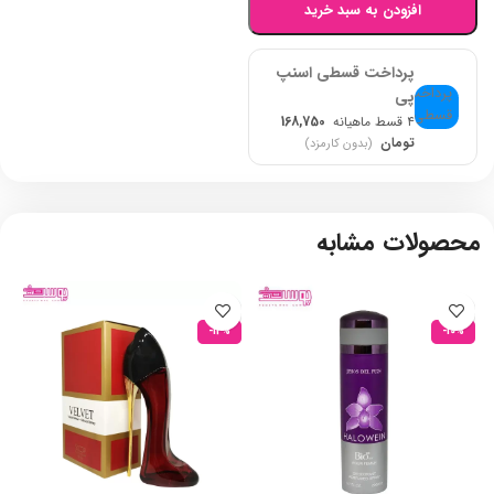
افزودن به سبد خرید
پرداخت قسطی اسنپ
پی
۴ قسط ماهیانه
168,750
تومان
(بدون کارمزد)
محصولات مشابه
-12%
-10%