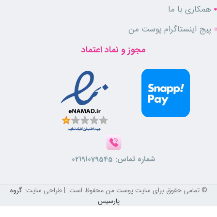
و قابلیت پخش بوی طولانی است. با استفاده از این اسپری، می‌توانید در طول
همکاری با ما
روز از بوی خوشبو و خوشایند آن بهره‌برده و حس تازگی و شادابی را تجربه
کنید.
پیج اینستاگرام پوست من
رایحه گرم و شیرین
مجوز و نماد اعتماد
مناسب خانم ها
مشابه عطر کارولینا هررا گودگرل
ماندگاری بالا
پخش بوی مناسب
حجم 200 میلی لیتر
مناسب برای همه‌ی مناسبت‌ها
اسپری گودگرل بیو استار مناسب برای همه‌ی مناسبت‌ها است. برای روزهای
عادی، جشن‌ها، مراسم‌ها و حتی روزهای خاص، این اسپری با بوی خوشبو و
جذاب خود می‌تواند شما را همراهی کند و لحظات شما را بهتر کند.
شماره تماس:
02191079545
خرید اسپری گودگرل بیو استار
© تمامی حقوق برای سایت پوست من محفوظ است. | طراحی سایت:
گروه
برای خرید اسپری گودگرل زنانه از برند بیو استار، می‌توانید به فروشگاه‌های
پارسیس
معتبر مراجعه کنید. همچنین، می‌توانید این محصول را از فروشگاه‌ آنلاین
فقط
اسپری