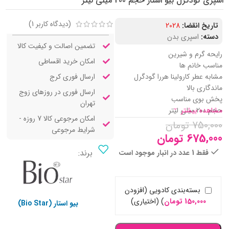
اسپری گودگرل بیو استار حجم 200 میلی لیتر
(دیدگاه کاربر
1
)
تاریخ انقضا:
2028
دسته:
اسپری بدن
تضمین اصالت و کیفیت کالا
رایحه گرم و شیرین
امکان خرید اقساطی
مناسب خانم ها
ارسال فوری کرج
مشابه عطر کارولینا هررا گودگرل
ماندگاری بالا
ارسال فوری در روزهای زوج
پخش بوی مناسب
تهران
حجم 200 میلی لیتر
مشاهده بیشتر
امکان مرجوعی کالا 7 روزه -
750,000
تومان
شرایط مرجوعی
675,000
تومان
برند:
فقط 1 عدد در انبار موجود است
بسته‌بندی کادویی (افزودن
150,000
تومان
)
(اختیاری)
بیو استار (Bio Star)