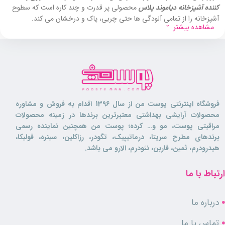
کننده آشپزخانه دیاموند پلاس
محصولی پر قدرت و چند کاره است که سطوح
آشپزخانه را از تمامی آلودگی ها حتی چربی، پاک و درخشان می کند.
مشاهده بیشتر
کاربرد محصول:
این اسپری حلال و پاک کننده
لکه های سرسخت و سوخته چربی
است و
قابلیت نفوذ بسیار بالایی
دارد. هنگام استفاده آسیبی به سطوح وارد نمی کند
فروشگاه اینترنتی پوست من از سال 1396 اقدام به فروش و مشاوره
و باعث
خورندگی یا تغییر رنگ
در آن ها نمی گردد.
محصولات آرایشی بهداشتی معتبرترین برندها در زمینه محصولات
مراقبتی پوست، مو و… کرده؛ پوست من همچنین نماینده رسمی
پاک کنند آشپزخانه
دیاموند پلاس،
سطوح مختلف را به خوبی تمیز و
برندهای مطرح سریتا، درماتیپیک، تگودر، رزاکلین، سینره، فولیکا،
درخشان می کند و برای
کلیه سطوح مقاوم در برابر قلیا
از جمله اجاق گاز، فر،
هیدرودرم، ثمین، فاربن، نئودرم، الارو می باشد.
ماکروفر، هود، هواکش، ظروف و قالب های پخت، سطوح استیل، سطوح لعابی،
سینک، قطعات چدنی اجاق گاز، سطوح اپوکسی و باربیکیو قابل استفاده است.
ارتباط با ما
درباره ما
ترکیبات:
تماس با ما