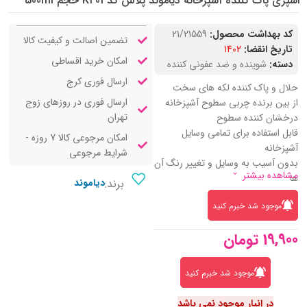
اسپری پاک کننده آشپزخانه دیاموند پلاس کد K401 حجم 500ml
کد بهداشت محصول:
21/21559
تضمین اصالت و کیفیت کالا
تاریخ انقضا:
1402
امکان خرید اقساطی
دسته:
شوینده و ضد عفونی کننده
ارسال فوری کرج
حلال و پاک کننده لکه های سخت
ارسال فوری در روزهای زوج
از بین برنده چربی سطوح آشپزخانه
تهران
درخشان کننده سطوح
قابل استفاده برای تمامی وسایل
امکان مرجوعی کالا 7 روزه -
آشپزخانه
شرایط مرجوعی
بدون آسیب به وسایل و تغییر رنگ آن
مشاهده بیشتر
ها
برند:
دیاموند
موجود شد خبرم کنید
19,900
تومان
موجود شد خبرم کنید
در انبار موجود نمی باشد