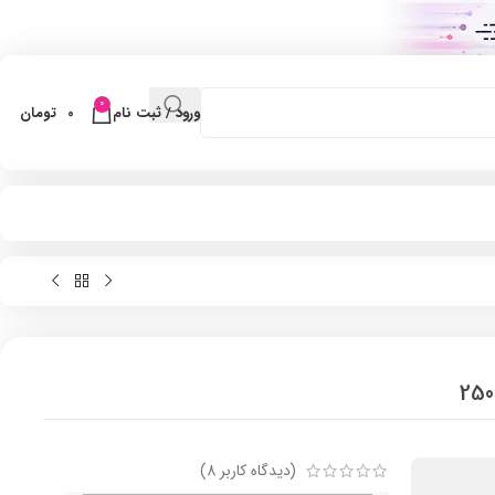
0
ورود / ثبت نام
0
تومان
(دیدگاه کاربر
8
)