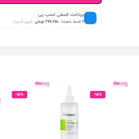
پرداخت قسطی اسنپ پی
۴ قسط ماهیانه
274,750 تومان
(بدون کارمزد)
-15%
-15%