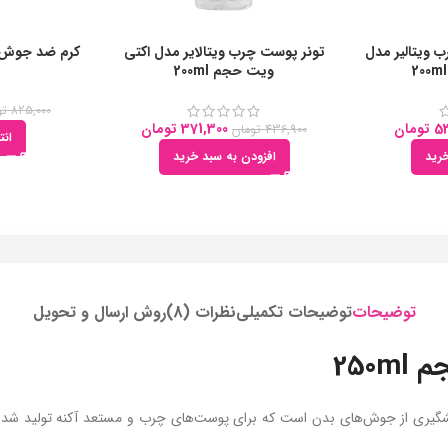
ویتالیر مدل
تونر پوست چرب ویتالایر مدل اکتی
کرم ضد جوش ر
ویت حجم 200ml
825,000
تو
53
تومان
371,300
تومان
436,900
تومان
انت
رید
افزودن به سبد خرید
توضیحات
توضیحات تکمیلی
نظرات (8)
روش ارسال و تحویل
250
250ml، محصولی برای درمان و پیشگیری از جوش‌های بدن است که برای پوست‌های چرب و مستعد آکنه