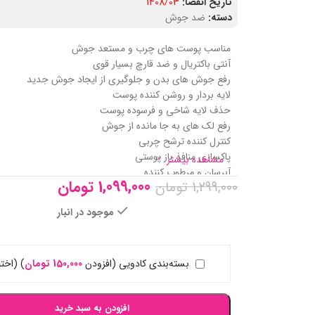
تاریخ انقضا:
1408/03
دسته:
ضد جوش
مناسب پوست های چرب و مستعد جوش
آنتی باکتریال و ضد قارچ بسیار قوی
رفع جوش های بدن و جلوگیری از ایجاد جوش جدید
لایه بردار و روشن کننده پوست
حذف لایه شاخی و فرسوده پوست
رفع لک های به جا مانده از جوش
کنترل کننده ترشح چربی
پاکسازی منافذ باز پوستی
مشاهده بیشتر
آبرسان و مرطوب کننده
1,099,000
تومان
1,299,000
تومان
ضد التهاب، قرمزی و خارش
رفع جوش از ناحیه سینه، بازو، شانه و گردن
موجود در انبار
حاوی اسید سالیسیلیک، عصاره بابونه و چای سبز
بسته‌بندی کادویی (افزودن
150,000
تومان
)
(اختی
افزودن به سبد خرید