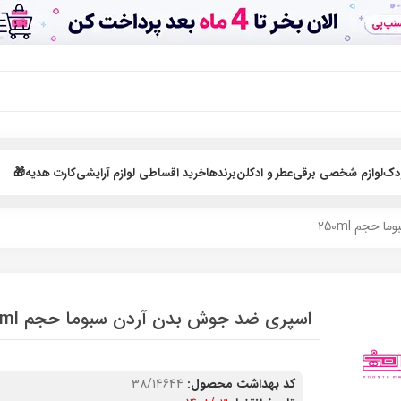
ودک
لوازم شخصی برقی
عطر و ادکلن
برندها
خرید اقساطی لوازم آرایشی
کارت هدیه🎁
حجم 250ml
اسپری ضد جوش بدن آردن سبوما حجم 250ml
کد بهداشت محصول:
38/14644