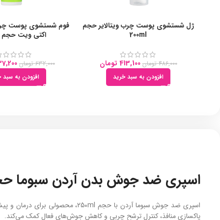
ژل شستشوی پوست چرب ویتالایر حجم
فوم شستشوی پوست چرب 
200ml
اکتی ویت حجم 200ml
413,100
تومان
7,200
486,000
تومان
632,000
تومان
افزودن به سبد خرید
افزودن به سبد خ
اسپری ضد جوش بدن آردن سبوما حجم ml
اسپری ضد جوش سبوما آردن با حجم 
پاکسازی منافذ، کنترل ترشح چربی و کاهش جوش‌های فعال کمک می‌کند.