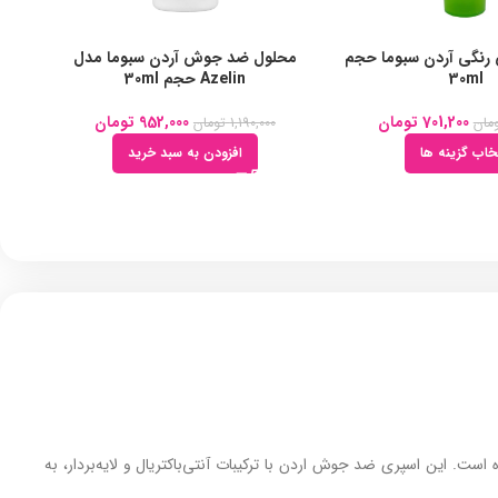
نگی آردن سبوما حجم
محلول ضد جوش آردن سبوما مدل
30ml
Azelin حجم 30ml
701,200
تومان
952,000
تومان
مان
1,190,000
تومان
خاب گزینه ها
افزودن به سبد خرید
 تولید شده است. این اسپری ضد جوش اردن با ترکیبات آنتی‌باکتریال و لایه‌بردار، به