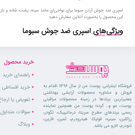
اسپری ضد جوش آردن سبوما برای نواحی‌ای مانند سینه، پشت، شانه و ب
این محصول را به‌صورت آنلاین سفارش دهید.
ویژگی‌های اسپری ضد جوش سبوما
مشاهده بیشتر
اسپری ضد جوش سبوما آردن برای کنترل آکنه بدن است که با تمرکز بر پا
برای استفاده مداوم و روزانه مناسب بوده و از ویژگی‌های زیر برخوردار است:
خرید محصول
مناسب پوست‌های چرب و مستعد جوش
آنتی‌باکتریال و ضد قارچ قوی برای مهار عوامل ایجاد آکنه
راهنمای خرید
کاهش جوش‌های فعال بدن و پیشگیری از بروز مجدد
کنترل ترشح سبوم و کاهش برق پوست
فروشگاه اینترنتی پوست من از سال 1396 اقدام به
خرید اقساطی لو
پاکسازی منافذ باز و جلوگیری از انسداد آن‌ها
فروش و مشاوره محصولات آرایشی بهداشتی
لایه‌برداری ملایم و کمک به روشن‌تر شدن پوست
تعویض یا ارجاع
معتبرترین برندها در زمینه محصولات مراقبتی
کاهش التهاب، قرمزی و خارش
پوست، مو و… کرده؛ پوست من همچنین نماینده
آبرسان و مرطوب‌کننده بدون ایجاد خشکی
سوالات متداول
رسمی برندهای مطرح سریتا، درماتیپیک، تگودر،
مناسب استفاده روی سینه، پشت، شانه، بازو و گردن
رزاکلین، سینره، فولیکا، هیدرودرم، ثمین، فاربن،
وبلاگ
قیمت این محصول رو مانند
قیمت فوم شستشوی صورت
براساس حجم آن ت
نئودرم، الارو می باشد.