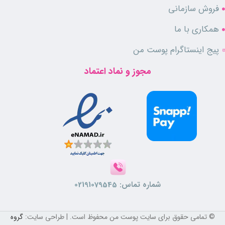
گروه بویایی چوبی، گلی و مشکی
فروش سازمانی
مناسب تمامی فصول سال
همکاری با ما
قابل استفاده برای بانوان
بوی ماندگار و بادوام
پیج اینستاگرام پوست من
بدون ایجاد حساسیت
خوشبو کننده پوست بدن
مجوز و نماد اعتماد
رطوبت رسان پوست
فاقد الکل و ترکیبات آسیب رسان
مناسب استفاده مداوم
رایحه آغازین: گل سرخ بلغاری، رزبری
نت میانی: برگ مو، یاس، فلفل قرمز، گل صد تومانی
رایحه پایانی: وانیل، مشک و سدر
روش استفاده از اسپری بدن میدنایت رز بادی کر
شماره تماس:
02191079545
محصول از فاصله ای مناسب به پوست تمیز و خشک بدن اسپری نمایید.
در صورت نیاز در طول روز دوباره استفاده کنید.
© تمامی حقوق برای سایت پوست من محفوظ است. | طراحی سایت:
گروه