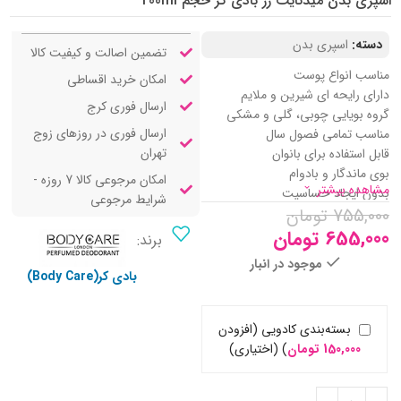
اسپری بدن میدنایت رز بادی کر حجم 200ml
دسته:
اسپری بدن
تضمین اصالت و کیفیت کالا
مناسب انواع پوست
امکان خرید اقساطی
دارای رایحه ای شیرین و ملایم
ارسال فوری کرج
گروه بویایی چوبی، گلی و مشکی
ارسال فوری در روزهای زوج
مناسب تمامی فصول سال
تهران
قابل استفاده برای بانوان
بوی ماندگار و بادوام
امکان مرجوعی کالا 7 روزه -
مشاهده بیشتر
بدون ایجاد حساسیت
شرایط مرجوعی
755,000
تومان
خوشبو کننده پوست بدن
رطوبت رسان پوست
655,000
تومان
برند:
فاقد الکل و ترکیبات آسیب رسان
موجود در انبار
مناسب استفاده مداوم
بادی کر(Body Care)
رایحه آغازین: گل سرخ بلغاری، رزبری
نت میانی: برگ مو، یاس، فلفل قرمز،
بسته‌بندی کادویی (افزودن
گل صد تومانی
150,000
تومان
)
(اختیاری)
رایحه پایانی: وانیل، مشک و سدر