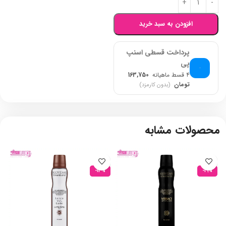
افزودن به سبد خرید
پرداخت قسطی اسنپ
پی
۴ قسط ماهیانه
163,750
تومان
(بدون کارمزد)
محصولات مشابه
-13%
-19%