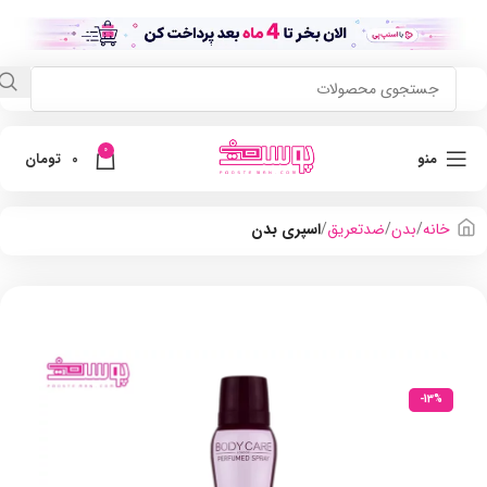
0
منو
0
تومان
خانه
بدن
ضدتعریق
اسپری بدن
-13%