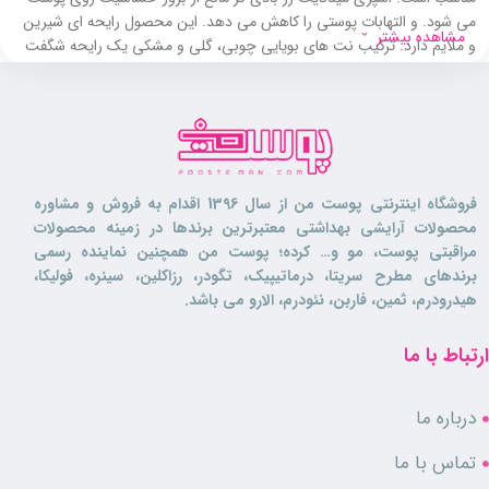
می شود. و التهابات پوستی را کاهش می دهد. این محصول رایحه ای شیرین
مشاهده بیشتر
و ملایم دارد. ترکیب نت های بویایی چوبی، گلی و مشکی یک رایحه شگفت
انگیز را به وجود آورده است.
اسپری خوشبو کننده میدنایت رز بادی کر برای خانم های جذاب و شیک
طراحی شده است. و به آن ها فرصت می دهد تا همواره تک و خاص باشند.
این محصول برای استفاده در تمامی روزهای سال مناسب است. و همیشه می
تواند یک همراه مناسب باشد. اسپری میدنایت رز بادی کر کیفیت بالایی دارد
فروشگاه اینترنتی پوست من از سال 1396 اقدام به فروش و مشاوره
واز بویی بسیار ماندگار برخوردار می باشد.
محصولات آرایشی بهداشتی معتبرترین برندها در زمینه محصولات
مراقبتی پوست، مو و… کرده؛ پوست من همچنین نماینده رسمی
این محصول پوست را خشک نمی کند و از رطوبت پوست محافظت می نماید.
برندهای مطرح سریتا، درماتیپیک، تگودر، رزاکلین، سینره، فولیکا،
اسپری بادی کر مدل میدنایت رز فاقد الکل و ترکیبات مضر می باشد. بنابراین
هیدرودرم، ثمین، فاربن، نئودرم، الارو می باشد.
می توانید بدون نگرانی از آن استفاده کنید.
ارتباط با ما
ویژگی های اسپری میدنایت رز بادی کر
درباره ما
مناسب انواع پوست
تماس با ما
دارای رایحه ای شیرین و ملایم