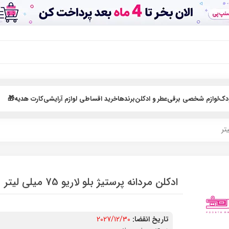
ودک
لوازم شخصی برقی
عطر و ادکلن
برندها
خرید اقساطی لوازم آرایشی
کارت هدیه🎁
ادکلن مردانه پرستیژ بلو لاریو 75 میلی لیتر
تاریخ انقضا:
2027/12/30