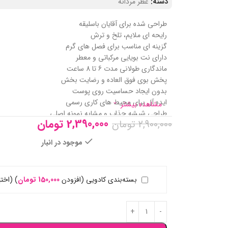
دسته:
عطر مردانه
طراحی شده برای آقایان باسلیقه
رایحه ای ملایم، تلخ و ترش
گزینه ای مناسب برای فصل های گرم
دارای نت بویایی مرکباتی و معطر
ماندگاری طولانی مدت 6 تا 8 ساعت
پخش بوی فوق العاده و رضایت بخش
بدون ایجاد حساسیت روی پوست
ایده آل برای محیط‌ های کاری رسمی
مشاهده بیشتر
طراحی شیشه جذاب و مشابه نمونه اصلی
2,390,000
تومان
2,900,000
تومان
الهام گرفته از عطر Dior Sauvage
مناسب برای مردان 25 تا 45 سال
موجود در انبار
بسته‌بندی کادویی (افزودن
150,000
تومان
)
(اختی