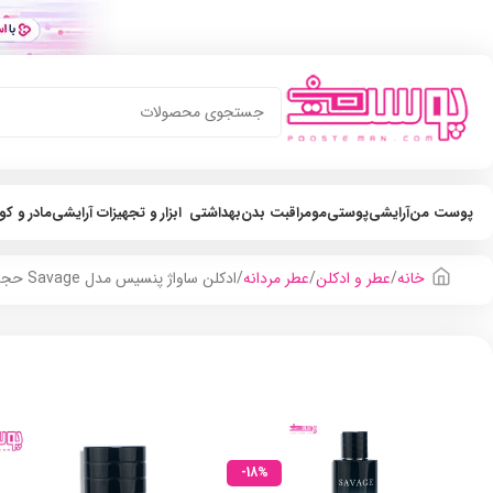
پوست من
آرایشی
پوستی
مو
مراقبت بدن
بهداشتی
ابزار و تجهیزات آرایشی
مادر و ک
خانه
عطر و ادکلن
عطر مردانه
ادکلن ساواژ پنسیس مدل Savage حجم 100ml
-18%