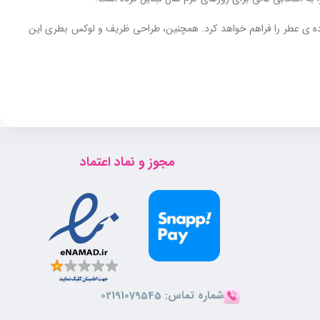
شایند و ایمن از استفاده‌ ی عطر را فراهم خواهد کرد. همچنین، طراحی ظریف و لوکس بطری این
مجوز و نماد اعتماد
برای آقایانی مناسب است که به رایحه‌ های تلخ، ترش و ملایم علاقه‌ مندند و می خواهند در محیط‌ های کاری رسمی یا روزمره رایحه‌ ای حرفه‌ ای و ماندگار داشته باشند. ادو پرفیوم ساواج پنسیس برای مردان 25 تا 45
شماره تماس:
02191079545