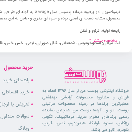
فرمولاسیون ادو پرفیوم مرد
محصول، مشابه نسخه‌ ی اصلی بوده و جلوه‌ ای مدرن و خاص به این مح
رایحه اولیه: ترنج و فلفل
مشاهده بیشتر
نت میانی: اسطوخودوس، شمعدانی، فلفل صورتی، لامی، خس خس، فلف
رایحه پایه: لابدانیوم، آمبروکسان و سدر
خرید محصول
ادو پرفیوم ساواج پنسیس برای چه کسانی
راهنمای خرید
این
عطر مردانه
ساله مناسب بوده و سبکی کلاسیک اما مدرن را به آن ها هدیه می دهد.
فروشگاه اینترنتی پوست من از سال 1396 اقدام به
خرید اقساطی لو
فروش و مشاوره محصولات آرایشی بهداشتی
تعویض یا ارجاع
معتبرترین برندها در زمینه محصولات مراقبتی
پوست، مو و… کرده؛ پوست من همچنین نماینده
سوالات متداول
رسمی برندهای مطرح سریتا، درماتیپیک، تگودر،
رزاکلین، سینره، فولیکا، هیدرودرم، ثمین، فاربن،
وبلاگ
نئودرم، الارو می باشد.