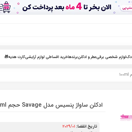
ودک
لوازم شخصی برقی
عطر و ادکلن
برندها
خرید اقساطی لوازم آرایشی
کارت هدیه🎁
ادکلن ساواژ پنسیس مدل Savage حجم 100ml
تاریخ انقضا:
2029/01