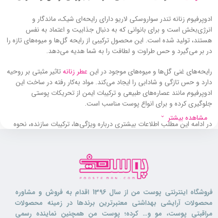
ادوپرفیوم زنانه تندر سواروسکی لاریو دارای رایحه‌ای شیک، ماندگار و
انرژی‌بخش است و برای بانوانی که به دنبال جذابیت و اعتماد به نفس
هستند، تولید شده است. این محصول ترکیبی از رایحه‌ گل‌ها و میوه‌های تازه را
در بر می‌گیرد و حس طراوت و لطافت را به شما هدیه می‌دهد.
رایحه‌های غنی گل‌ها و میوه‌های موجود در این
عطر زنانه
تاثیر مثبتی بر روحیه
دارد و حس تازگی و شادابی را ایجاد می‌کند. مواد به‌کار رفته در ساخت این
ادوپرفیوم مانند عصاره‌های طبیعی و ترکیبات ایمن از تحریکات پوستی
جلوگیری کرده و برای انواع پوست مناسب است.
مشاهده بیشتر
در ادامه این مطلب اطلاعات بیشتری درباره ویژگی‌ها، ترکیبات سازنده، نحوه
استفاده این محصول بررسی می‌شود. لذا توصیه می‌شود که تا انتهای این
مطلب با ما همراه باشید و از ویژگی‌های این محصول مطلع شوید.
این محصول برای چه کسانی مفید است؟
این ادوپرفیوم برای بانوانی که قصد استفاده از یک عطر روزانه ماندگار با رایحه
فروشگاه اینترنتی پوست من از سال 1396 اقدام به فروش و مشاوره
ملایم گل و میوه را دارند، مناسب است. همچنین کسانی که پوستشان حساس
محصولات آرایشی بهداشتی معتبرترین برندها در زمینه محصولات
است نیز می‌توانند از ادوپرفیوم زنانه تندر سواروسکی لاریو استفاده کنند.
مراقبتی پوست، مو و… کرده؛ پوست من همچنین نماینده رسمی