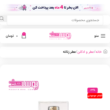
0
منو
0
تومان
خانه
عطر و ادکلن
عطر زنانه
-29%
اتمام موجودی