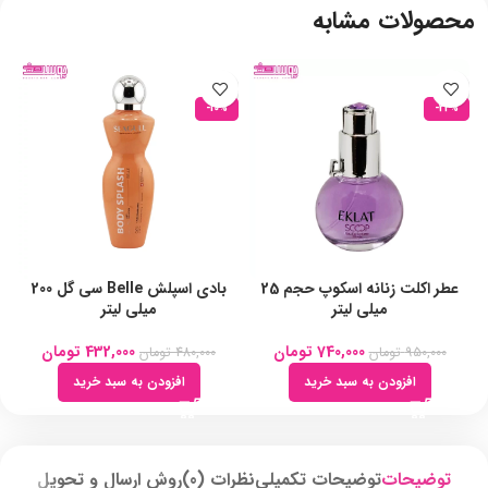
محصولات مشابه
-10%
-22%
عطر اکلت زنانه اسکوپ حجم 25
بادی اسپلش Belle سی گل 200
میلی لیتر
میلی لیتر
740,000
تومان
432,000
تومان
950,000
تومان
480,000
تومان
افزودن به سبد خرید
افزودن به سبد خرید
توضیحات
توضیحات تکمیلی
نظرات (0)
روش ارسال و تحویل