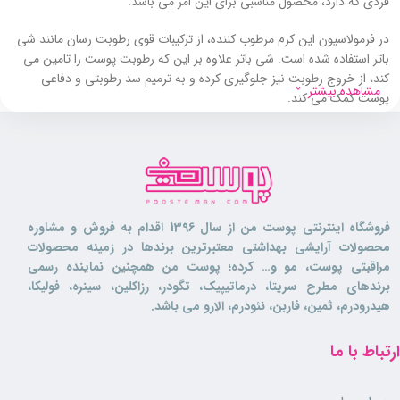
فردی که دارد، محصول مناسبی برای این امر می باشد.
در فرمولاسیون این کرم مرطوب کننده، از ترکیبات قوی رطوبت رسان مانند شی
باتر استفاده شده است. شی باتر علاوه بر این که رطوبت پوست را تامین می
کند، از خروج رطوبت نیز جلوگیری کرده و به ترمیم سد رطوبتی و دفاعی
مشاهده بیشتر
پوست کمک می کند.
کرم مرطوب کننده آبی هندلوژی نرم کننده و لطافت بخش پوست می باشد.
این کرم فاقد پارابن و ترکیبات مضر بوده و برای انواع پوست به ویژه پوست
های نرمال تا خشک بسیار مناسب است.
بافت این
کرم مرطوب کننده
، بسیار سبک است و به همین خاطر به سرعت
فروشگاه اینترنتی پوست من از سال 1396 اقدام به فروش و مشاوره
جذب پوست می شود و بعد از استفاده باعث ایجاد احساس چربی و سنگینی
محصولات آرایشی بهداشتی معتبرترین برندها در زمینه محصولات
روی پوست نمی گردد.
مراقبتی پوست، مو و… کرده؛ پوست من همچنین نماینده رسمی
برندهای مطرح سریتا، درماتیپیک، تگودر، رزاکلین، سینره، فولیکا،
این محصول دارای ماندگاری بسیار بالایی بوده و به مدت 24 ساعت به حفظ
هیدرودرم، ثمین، فاربن، نئودرم، الارو می باشد.
رطوبت درون پوست کمک می کند. در ترکیبات آن از مواد طبیعی مانند عصاره
آووکادو و جو دوسر استفاده شده است و به همین خاطر تغذیه کننده بسیار
خوبی برای پوست می باشد.
ارتباط با ما
کرم مرطوب کننده آبی هندلوژی دارای رایحه دلپذیر وانیل بوده که پوست شما