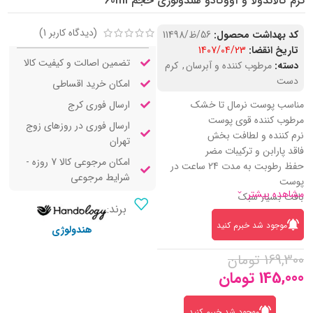
کرم کالاندولا و آووکادو هندولوژی حجم 60ml
(دیدگاه کاربر
1
)
کد بهداشت محصول:
56/ظ/11498
تاریخ انقضا:
1407/04/23
تضمین اصالت و کیفیت کالا
دسته:
مرطوب کننده و آبرسان
,
کرم
دست
امکان خرید اقساطی
ارسال فوری کرج
مناسب پوست نرمال تا خشک
مرطوب کننده قوی پوست
ارسال فوری در روزهای زوج
نرم کننده و لطافت بخش
تهران
فاقد پارابن و ترکیبات مضر
امکان مرجوعی کالا 7 روزه -
حفظ رطوبت به مدت 24 ساعت در
شرایط مرجوعی
پوست
مشاهده بیشتر
بافت بسیار سبک
برند:
تغذیه کننده و تقویت کننده پوست
موجود شد خبرم کنید
دارای رایحه بسیار خوشبو وانیل
هندولوژی
مناسب دست و صورت
169,300
تومان
حاوی آووکادو، شی باتر و گل همیشه
بهار
145,000
تومان
موجود شد خبرم کنید