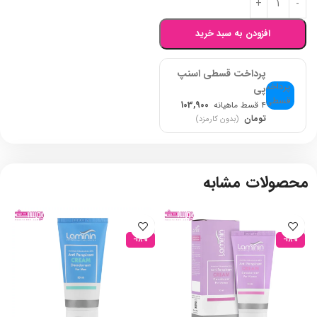
افزودن به سبد خرید
پرداخت قسطی اسنپ
پی
۴ قسط ماهیانه
103,900
تومان
(بدون کارمزد)
محصولات مشابه
-18%
-18%