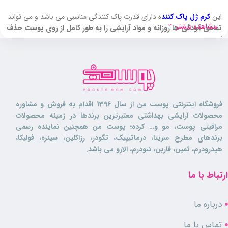
این
کرم ژل پاک کنند
ه دارای قدرت پاک کنندگی مناسبی می باشد و می تواند
مشاهده بیشتر
تمامی آلودگی ها روزانه و مواد آرایشی را به طور کامل از روی پوست حذف
کند.
Ph این شوینده با پوست در حالت تعادل قرار دارد و
مانع از بر هم خوردن
اسیدیته پوست و از بین رفتن میکروبیوتای طبیعی پوست
می گردد. فلور
طبیعی آن را حفظ کرده و به
تقویت سیستم ایمنی پوست
شما کمک می
نماید.
فروشگاه اینترنتی پوست من از سال 1396 اقدام به فروش و مشاوره
این محصول حاوی ترکیبات رطوبت رسان قوی است که
در حین شست و شو
محصولات آرایشی بهداشتی معتبرترین برندها در زمینه محصولات
پوست را رطوبت رسانی کرده
و بعد از شست و شو نیز
باعث ایجاد خشکی
مراقبتی پوست، مو و… کرده؛ پوست من همچنین نماینده رسمی
و احساس کشیدگی در پوست نمی گردد.
برندهای مطرح سریتا، درماتیپیک، تگودر، رزاکلین، سینره، فولیکا،
هیدرودرم، ثمین، فاربن، نئودرم، الارو می باشد.
کرم ژل لامینین
فاقد پارابن و ترکیبات آسیب رسان
است و به دلیل دارا بودن
فاکتورهای ضد التهابی،
از بروز حساسیت، سوزش، قرمزی و خارش پوست
ارتباط با ما
نیز جلوگیری
می کند.
این محصول
نرم کننده و لطافت بخش پوست
می باشد و برای استفاده
درباره ما
صورت و بدن مناسب می باشد. همچنین حاوی ترکیبات گیاهی تغذیه کننده
تماس با ما
می باشد که پوست را تقویت کرده و استحکام می بخشند.