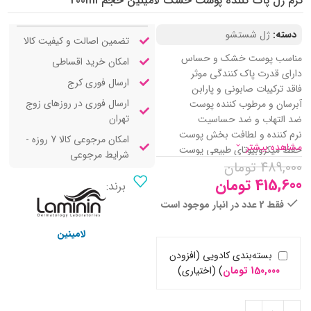
کرم ژل پاک کننده پوست خشک لامینین حجم 200ml
دسته:
ژل شستشو
تضمین اصالت و کیفیت کالا
مناسب پوست خشک و حساس
امکان خرید اقساطی
دارای قدرت پاک کنندگی موثر
ارسال فوری کرج
فاقد ترکیبات صابونی و پارابن
ارسال فوری در روزهای زوج
آبرسان و مرطوب کننده پوست
تهران
ضد التهاب و ضد حساسیت
نرم کننده و لطافت بخش پوست
امکان مرجوعی کالا 7 روزه -
مشاهده بیشتر
حفظ میکروبیوتای طبیعی پوست
شرایط مرجوعی
489,000
تومان
حاوی روغن سبوس برنج
415,600
تومان
برند:
فقط 2 عدد در انبار موجود است
لامینین
بسته‌بندی کادویی (افزودن
150,000
تومان
)
(اختیاری)