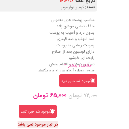
تاریخ انقضا:
1403/08
دسته:
کرم و نوار موبر
مناسب پوست های معمولی
حذف تمامی موهای زائد
بدون درد و آسیب به پوست
ضد التهاب و ضد قرمزی
رطوبت رسانی به پوست
دارای لوسیون بعد از اصلاح
رایحه ای خوشبو
تسکین دهنده و التیام بخش
مشاهده بیشتر
حاوی عصاره آلوئه ورا، اوره و مگنولیا
موجود شد خبرم کنید
65,000
تومان
72,000
تومان
موجود شد خبرم کنید
در انبار موجود نمی باشد