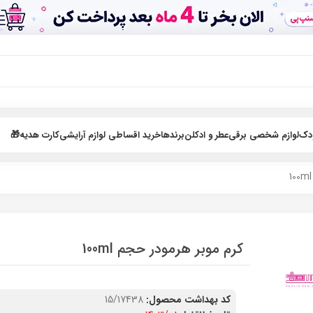
ودک
لوازم شخصی برقی
عطر و ادکلن
برندها
خرید اقساطی لوازم آرایشی
کارت هدیه🎁
کرم موبر هرمودر حجم 100ml
کد بهداشت محصول:
15/17438