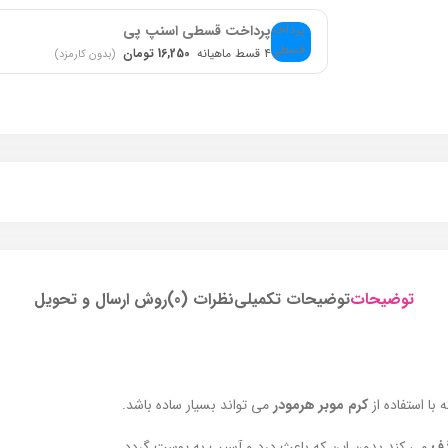
پرداخت قسطی اسنپ پی
۴ قسط ماهیانه
16,250 تومان
(بدون کارمزد)
توضیحات
توضیحات تکمیلی
نظرات (0)
روش ارسال و تحویل
با استفاده از
کرم موبر هرمودر
می تواند بسیار ساده باشد.
ذف
می کند بدون این که باعث درد و آسیب به پوست گردد.