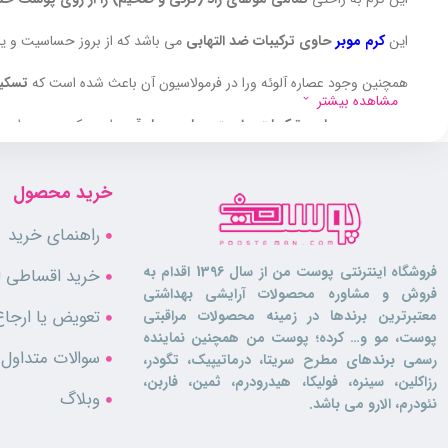
این
کرم موبر
حاوی ترکیبات ضد التهابی
می باشد که از بروز حساسیت و یا 
همچنین وجود عصاره آلوئه ورا در فرمولاسیون آن باعث شده است که
تسکین
مشاهده بیشتر
موبر هرمودر
حاوی ترکیبات رطوبت رسان بسیار قوی
است که پوست را در ح
در بسته بندی این محصول، لوسیون بعد از اصلاح نیز قرار داده که به
کاهش ا
خرید محصول
موبر هرمودر بر خلاف سایر محصولات مشابه
رایحه ای خوشبو
داشته و هنگا
راهنمای خرید
فروشگاه اینترنتی پوست من از سال 1396 اقدام به
خرید اقساطی لو
ویژگی ها
فروش و مشاوره محصولات آرایشی بهداشتی
تعویض یا ارجاع
معتبرترین برندها در زمینه محصولات مراقبتی
پوست، مو و… کرده؛ پوست من همچنین نماینده
مناسب پوست های معمولی
سوالات متداول
رسمی برندهای مطرح سریتا، درماتیپیک، تگودر،
حذف تمامی موهای زائد
رزاکلین، سینره، فولیکا، هیدرودرم، ثمین، فاربن،
بدون درد و آسیب به پوست
وبلاگ
نئودرم، الارو می باشد.
ضد التهاب و ضد قرمزی
رطوبت رسانی به پوست