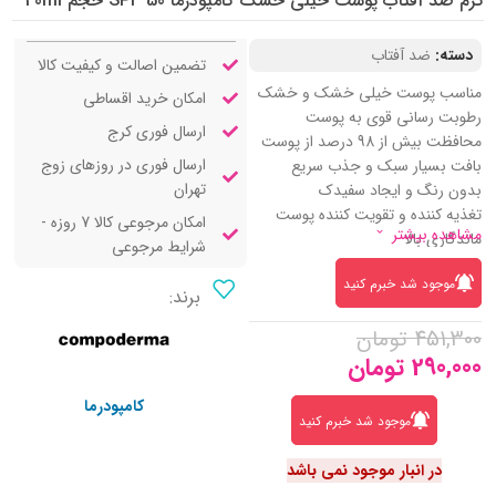
کرم ضد آفتاب پوست خیلی خشک کامپودرما SPF 50 حجم 40ml
دسته:
ضد آفتاب
تضمین اصالت و کیفیت کالا
مناسب پوست خیلی خشک و خشک
امکان خرید اقساطی
رطوبت رسانی قوی به پوست
ارسال فوری کرج
محافظت بیش از 98 درصد از پوست
ارسال فوری در روزهای زوج
بافت بسیار سبک و جذب سریع
تهران
بدون رنگ و ایجاد سفیدک
تغذیه کننده و تقویت کننده پوست
امکان مرجوعی کالا 7 روزه -
مشاهده بیشتر
ماندگاری بالا
شرایط مرجوعی
محافظت در برابر پرتوهای UVA و
موجود شد خبرم کنید
UVB
برند:
451,300
تومان
290,000
تومان
کامپودرما
موجود شد خبرم کنید
در انبار موجود نمی باشد