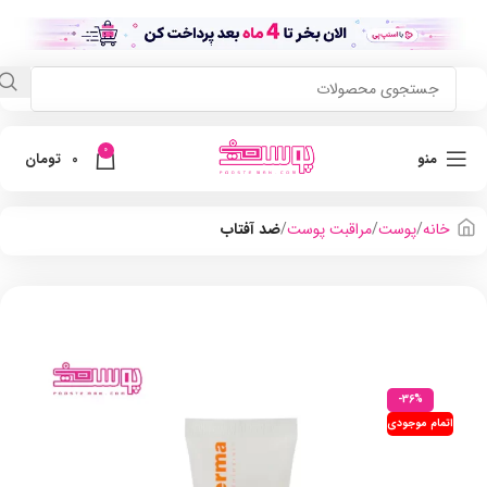
0
منو
0
تومان
خانه
پوست
مراقبت پوست
ضد آفتاب
-36%
اتمام موجودی