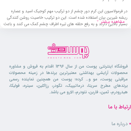
در فرمولاسیون این کرم دور چشم از دو ترکیب مهم کوجیک اسید و عصاره
ریشه شیرین بیان استفاده شده است. این دو ترکیب خاصیت روشن کنندگی
مشاهده بیشتر
بسیار بالایی دارند و به رفع حلقه های تیره اطراف چشم کمک می کنند و باعث
یکدست شدن پوست اطراف چشم می گردند.
در ترکیبات این کرم از فیلترهای محافظتی ضد آفتاب استفاده شده است که از
پوست حساس و ظریف دور چشم در برابر نور خورشید محافظت می کنند.
این
کرم دور چشم
گردش خون مویرگی را در پوست افزایش داده و باعث
فروشگاه اینترنتی پوست من از سال 1396 اقدام به فروش و مشاوره
بهبود فرایند اکسیژن رسانی در پوست حساس دور چشم می گردد. به همین
محصولات آرایشی بهداشتی معتبرترین برندها در زمینه محصولات
خاطر به کاهش پف دور چشم نیز کمک می نماید.
مراقبتی پوست، مو و… کرده؛ پوست من همچنین نماینده رسمی
برندهای مطرح سریتا، درماتیپیک، تگودر، رزاکلین، سینره، فولیکا،
اما یکی از مهم تری ویژگی های این کرم خاصیت ضد چروک بودن آن می
هیدرودرم، ثمین، فاربن، نئودرم، الارو می باشد.
باشد. این محصول با افزایش سنتز پروتئین های ساختاری مانند کلاژن در
پوست علاوه بر این که از ایجاد چین و چروک جلوگیری می کند. به رفع
خطوط و چروک های اطراف چشم نیز کمک می کند. به همین خاطر می توانید
ارتباط با ما
از آن دور لب خود نیز استفاده کنید.
درباره ما