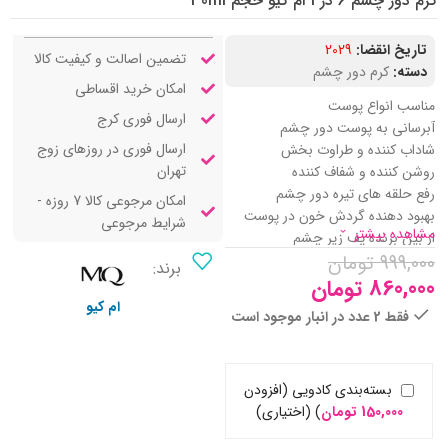
کرم دور چشم 6 در 1 ام کیو حجم 30ml
تاریخ انقضا:
2029
تضمین اصالت و کیفیت کالا
دسته:
کرم دور چشم
امکان خرید اقساطی
مناسب انواع پوست
ارسال فوری کرج
آبرسانی به پوست دور چشم
ارسال فوری در روزهای زوج
شاداب کننده و طراوت بخش
تهران
روشن کننده و شفاف کننده
رفع حلقه های تیره دور چشم
امکان مرجوعی کالا 7 روزه -
بهبود دهنده گردش خون در پوست
شرایط مرجوعی
مشاهده بیشتر
از بین برنده پف زیر چشم
999,000
تومان
حاوی فیلترهای ضد آفتاب
برند:
ضد چروک و رفع خطوط اطراف چشم
860,000
تومان
قابل استفاده برای اطراف لب
ام کیو
فقط 2 عدد در انبار موجود است
ضد التهاب و حساسیت
حاوی آلانتوئین، کوجیک اسید و
شیرین بیان
بسته‌بندی کادویی (افزودن
150,000
تومان
)
(اختیاری)