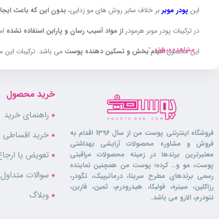
این
پودر موبر
بر خلاف سایر روش های مو زدایی،
بدون این که باعث ایجاد
در ترکیبات پودر موبر هرمودر
از مواد آسیب رسان و پارابن استفاده نشده
اس
مشاهده بیشتر
این محصول
التیام بخش و تسکین دهنده پوست
می باشد. ترکیبات این م
در بسته بندی پودر موبر آبی هرمودر،
ظرف مخصوص مخلوط کردن پودر با آ
همچنین در بسته بندی محصول یک عدد
لوسیون بعد از اصلاح
نیز وجود دا
خرید محصول
راهنمای خرید
ویژگی ها
فروشگاه اینترنتی پوست من از سال 1396 اقدام به
خرید اقساطی لو
فروش و مشاوره محصولات آرایشی بهداشتی
تعویض یا ارجاع
معتبرترین برندها در زمینه محصولات مراقبتی
مناسب پوست های حساس
پوست، مو و… کرده؛ پوست من همچنین نماینده
از بین برنده تمامی موهای زائد
سوالات متداول
رسمی برندهای مطرح سریتا، درماتیپیک، تگودر،
مناسب بدن
رزاکلین، سینره، فولیکا، هیدرودرم، ثمین، فاربن،
فاقد پارابن و ترکیبات آسیب رسان
وبلاگ
نئودرم، الارو می باشد.
ضد التهاب، قرمزی و سوزش
آبرسان و مرطوب کننده پوست