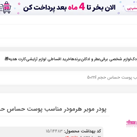
ودک
لوازم شخصی برقی
عطر و ادکلن
برندها
خرید اقساطی لوازم آرایشی
کارت هدیه🎁
سب پوست حساس حجم 50ml
پودر موبر هرمودر مناسب پوست حساس حجم l
کد بهداشت محصول:
15/14483