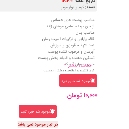
تاریخ انقضا:
1403/11
دسته:
کرم و نوار موبر
مناسب پوست های حساس
از بین برنده تمامی موهای زائد
مناسب بدن
فاقد پارابن و ترکیبات آسیب رسان
ضد التهاب، قرمزی و سوزش
آبرسان و مرطوب کننده پوست
تسکین دهنده و التیام بخش پوست
حاوی عصاره آرنیکا
مشاهده بیشتر
نرم کننده و لطافت بخش پوست
دارای لوسیون بعد از اصلاح، کاردک و ظرف مخصوص
موجود شد خبرم کنید
10,000
تومان
موجود شد خبرم کنید
در انبار موجود نمی باشد