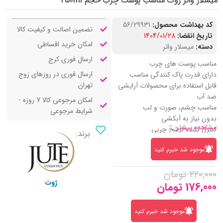
میسلار واتر ژوت مناسب پوست چرب حجم 250ml
کد بهداشت محصول:
56/29931
تضمین اصالت و کیفیت کالا
تاریخ انقضا:
1404/01/28
امکان خرید اقساطی
دسته:
میسلار واتر
ارسال فوری کرج
مناسب پوست های چرب
ارسال فوری در روزهای زوج
دارای قدرت پاک کنندگی مناسب
تهران
قابل استفاده برای محصولات آرایشی
ضد آب
امکان مرجوعی کالا 7 روزه -
مناسب چشم، صورت و لب
شرایط مرجوعی
بدون نیاز به آبکشی
مشاهده بیشتر
کنترل کننده ترشح چربی
برند:
تامین رطوبت مورد نیاز پوست
موجود شد خبرم کنید
تسکین دهنده و التیام بخش پوست
حاوی عصاره آلوئه ورا، اسطوخودوس
220,000
تومان
و روغن برگ درخت چای
ژوت
176,000
تومان
موجود شد خبرم کنید