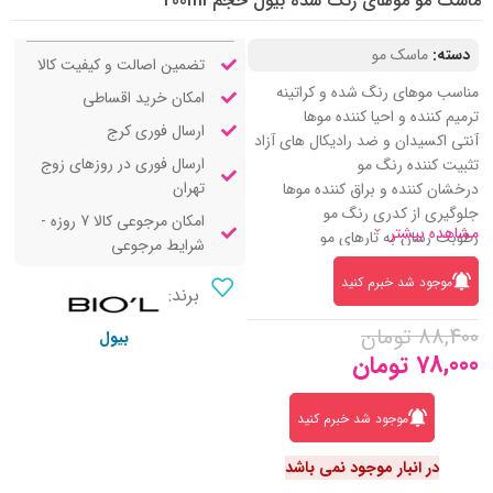
ماسک مو موهای رنگ شده بیول حجم 200ml
دسته:
ماسک مو
تضمین اصالت و کیفیت کالا
مناسب موهای رنگ شده و کراتینه
امکان خرید اقساطی
ترمیم کننده و احیا کننده موها
ارسال فوری کرج
آنتی اکسیدان و ضد رادیکال های آزاد
ارسال فوری در روزهای زوج
تثبیت کننده رنگ مو
تهران
درخشان کننده و براق کننده موها
جلوگیری از کدری رنگ مو
امکان مرجوعی کالا 7 روزه -
مشاهده بیشتر
رطوبت رسان به تارهای مو
شرایط مرجوعی
نرم کننده و لطافت بخش
موجود شد خبرم کنید
بهبود شانه پذیری و حالت پذیری مو
برند:
حاوی عصاره انار، کراتین و کلاژن
88,400
تومان
هیدرولیز شده
بیول
78,000
تومان
موجود شد خبرم کنید
در انبار موجود نمی باشد