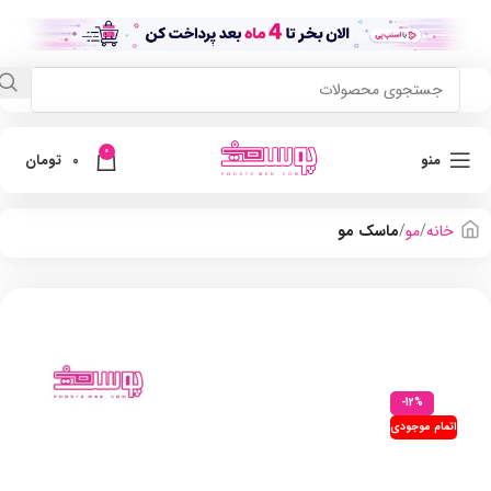
0
منو
0
تومان
خانه
مو
ماسک مو
-12%
اتمام موجودی