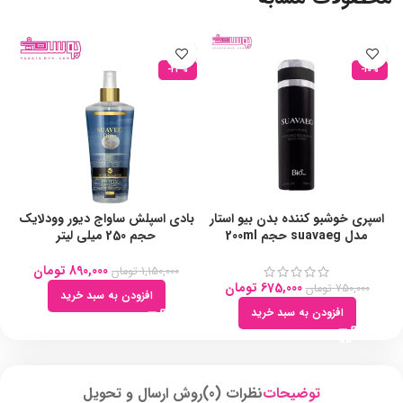
-23%
-10%
اسپری خوشبو کننده بدن بیو استار
بادی اسپلش ساواج دیور وودلایک
مدل suavaeg حجم 200ml
حجم 250 میلی لیتر
890,000
تومان
1,150,000
تومان
675,000
تومان
750,000
تومان
افزودن به سبد خرید
افزودن به سبد خرید
توضیحات
نظرات (0)
روش ارسال و تحویل