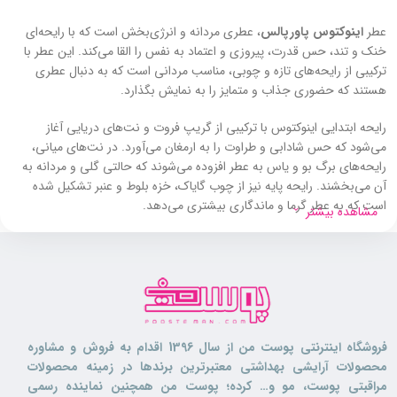
عطر
اینوکتوس پاورپالس
، عطری مردانه و انرژی‌بخش است که با رایحه‌ای
خنک و تند، حس قدرت، پیروزی و اعتماد به نفس را القا می‌کند. این عطر با
ترکیبی از رایحه‌های تازه و چوبی، مناسب مردانی است که به دنبال عطری
هستند که حضوری جذاب و متمایز را به نمایش بگذارد.
رایحه ابتدایی اینوکتوس با ترکیبی از گریپ فروت و نت‌های دریایی آغاز
می‌شود که حس شادابی و طراوت را به ارمغان می‌آورد. در نت‌های میانی،
رایحه‌های برگ بو و یاس به عطر افزوده می‌شوند که حالتی گلی و مردانه به
آن می‌بخشند. رایحه پایه نیز از چوب گایاک، خزه بلوط و عنبر تشکیل شده
است که به عطر گرما و ماندگاری بیشتری می‌دهد.
مشاهده بیشتر
اینوکتوس پاورپالس
با طبع خنک و تند خود، انتخابی مناسب برای فصول
گرم سال و استفاده روزانه است. این عطر با طراحی شیشه‌ای که الهام‌گرفته از
جام قهرمانی است، حس پیروزی و قدرت را به‌خوبی منعکس می‌کند و مناسب
مردانی است که می‌خواهند حضوری ماندگار و قوی داشته باشند.
فروشگاه اینترنتی پوست من از سال 1396 اقدام به فروش و مشاوره
محصولات آرایشی بهداشتی معتبرترین برندها در زمینه محصولات
مراقبتی پوست، مو و… کرده؛ پوست من همچنین نماینده رسمی