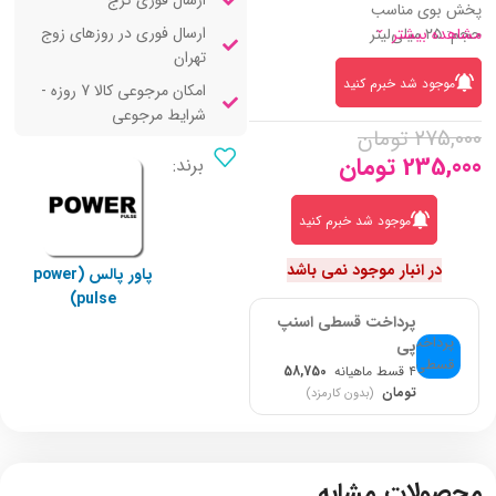
ارسال فوری کرج
پخش بوی مناسب
ارسال فوری در روزهای زوج
حجم: ۲۵ میلی‌لیتر
مشاهده بیشتر
تهران
موجود شد خبرم کنید
امکان مرجوعی کالا 7 روزه -
شرایط مرجوعی
275,000
تومان
235,000
تومان
برند:
موجود شد خبرم کنید
در انبار موجود نمی باشد
پاور پالس (power
pulse)
پرداخت قسطی اسنپ
پی
۴ قسط ماهیانه
58,750
تومان
(بدون کارمزد)
محصولات مشابه