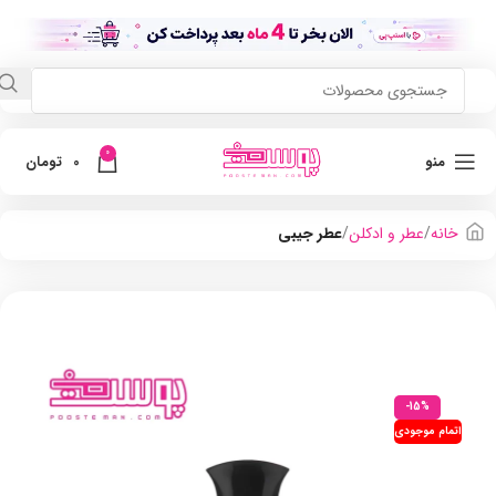
0
منو
0
تومان
خانه
عطر و ادکلن
عطر جیبی
-15%
اتمام موجودی