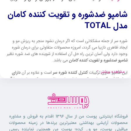
شامپو ضدشوره و تقویت کننده کامان
مدل TOTAL
شوره سر از جمله مشکلاتی است که اگر درمان نشود منجر به ریزش مو و
ایجاد ظاهری نازیبا می گردد، امروزه محصولات متفاوتی برای درمان شوره
وجود دارد ولی آسان ترین راه حل آن استفاده از شوینده های ضد شوره نظیر
شامپو ضدشوره و تقویت کننده کامان
می باشد.
مشاهده بیشتر
این شامپو حاوی ترکیبات
کنترل کننده شوره سر
است و علاوه بر آن
دارای
مواد تغذیه کننده
است که موها را به خوبی تقویت می کند و باعث
پیشگیری
از ریزش مو
می گردد.
ضخامت تارهای مو را افزایش داده و به
پرپشت تر شدن موها
کمک شایانی
می کند، شامپو ضد شوره مردانه کامان نرم کننده و
مرطوب کننده مو
است.
خاصیت ارتجاعی موها را افزایش می دهد، از
خشکی آن ها و شکنندگی شان
فروشگاه اینترنتی پوست من از سال 1396 اقدام به فروش و مشاوره
نیز جلوگیر
ی می کند.
محصولات آرایشی بهداشتی معتبرترین برندها در زمینه محصولات
ساختار مو را بهبود بخشیده
و با افزایش جریان خون مویرگی در پوست سر
مراقبتی پوست، مو و… کرده؛ پوست من همچنین نماینده رسمی