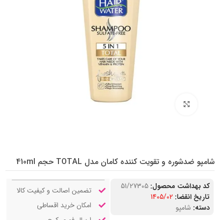
بزرگنمایی تصویر
شامپو ضدشوره و تقویت کننده کامان مدل TOTAL حجم 410ml
کد بهداشت محصول:
51/27305
تضمین اصالت و کیفیت کالا
تاریخ انقضا:
1405/02
امکان خرید اقساطی
دسته:
شامپو