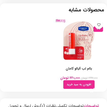
محصولات مشابه
-11%
بالم لب آلبالو کامان
220,000
تومان
246,000
تومان
افزودن به سبد خرید
توضیحات
توضیحات تکمیلی
نظرات (0)
روش ارسال و تحویل