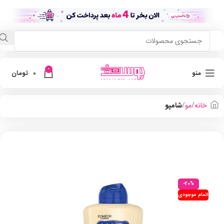
0
منو
0
تومان
خانه
مو
شامپو
-20%
اتمام موجودی