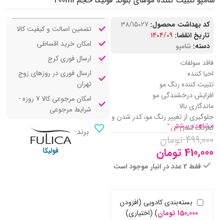
شامپو تثبیت کننده موهای بلوند فولیکا حجم 400ml
کد بهداشت محصول:
38/15027
تضمین اصالت و کیفیت کالا
تاریخ انقضا:
1404/09
امکان خرید اقساطی
دسته:
شامپو
ارسال فوری کرج
فاقد سولفات
ارسال فوری در روزهای زوج
احیا کننده
تهران
تثبیت کننده رنگ مو
افزایش درخشندگی مو
امکان مرجوعی کالا 7 روزه -
ماندگاری بالا
شرایط مرجوعی
جلوگیری از تغییر رنگ مو، کدر شدن و
مشاهده بیشتر
کمرنگ شدن آن
برند:
499,000
تقویت ساختار مو
تومان
افزایش نرمی و لطافت
410,000
تومان
فولیکا
محافظت از مو در برابر آفتاب
فقط 2 عدد در انبار موجود است
ضد آلودگی
بسته‌بندی کادویی (افزودن
150,000
تومان
)
(اختیاری)