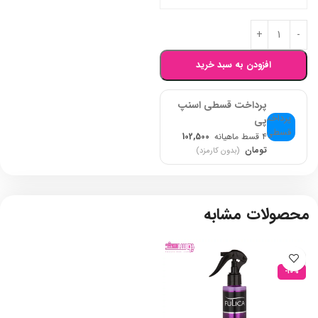
افزودن به سبد خرید
پرداخت قسطی اسنپ
پی
۴ قسط ماهیانه
102,500
تومان
(بدون کارمزد)
محصولات مشابه
-10%