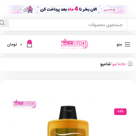
0
منو
0
تومان
خانه
مو
شامپو
-18%