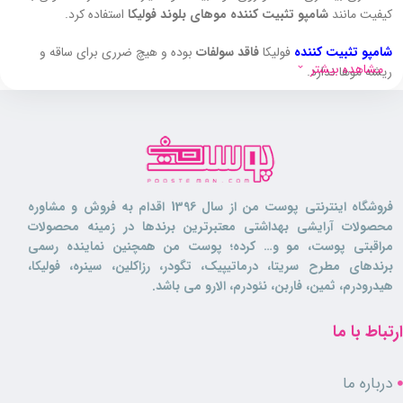
کیفیت مانند
شامپو تثبیت کننده موهای بلوند فولیکا
استفاده کرد.
شامپو تثبیت کننده
فولیکا
فاقد سولفات
بوده و هیچ ضرری برای ساقه و
مشاهده بیشتر
ریشه موها ندارد.
این محصول رنگ مو را روی ساقه مو تثبیت کرده و قسمت هایی از تار مو که
دچار آسیب دیدگی شده است را احیا و ترمیم می کند.
درخشندگی رنگ طلایی مو را افزایش داده و
ماندگاری و طول عمر رنگ مو را
افزایش می دهد
.
فروشگاه اینترنتی پوست من از سال 1396 اقدام به فروش و مشاوره
شامپو تثبیت کننده موهای بلوند، از تغییر رنگ مو، کدر شدن و کمرنگ شدن
محصولات آرایشی بهداشتی معتبرترین برندها در زمینه محصولات
آن جلوگیری کرده و تا مدت ها موهای شما در همان حالت زیبای اولیه باقی
مراقبتی پوست، مو و… کرده؛ پوست من همچنین نماینده رسمی
می ماند.
برندهای مطرح سریتا، درماتیپیک، تگودر، رزاکلین، سینره، فولیکا،
هیدرودرم، ثمین، فاربن، نئودرم، الارو می باشد.
این شامپو
ساختار مو را تقویت کرده
و با ترکیبات گیاهی که در خود دارد به
نرمی و لطافت مو می افزاید.
ارتباط با ما
شامپو تثبیت کننده موهای بلوند فولیکا از مو در برابر آفتاب و رادیکال های آزاد
محافظت کرده و مانع از آسیب دیدگی تار های مو می شود.
درباره ما