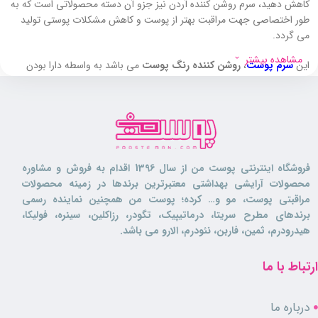
کاهش دهید، سرم روشن کننده آردن نیز جزو آن دسته محصولاتی است که به
طور اختصاصی جهت مراقبت بهتر از پوست و کاهش مشکلات پوستی تولید
می گردد.
مشاهده بیشتر
این
سرم پوست
،
روشن کننده رنگ پوست
می باشد به واسطه دارا بودن
ترکیبات ضد لک
باعث کاهش ترشح ملانین در پوست می گردد و به این
ترتیب لک های قهوه ای روی پوست را از بین برده و باعث جلوگیری از ایجاد
لک های جدید می گردد.
سرم روشن کننده آردن
حاوی فرم پایدار ویتامین C
بوده که سرشار از ترکیبات
آنتی اکسیدانی می باشد و از پوست از تاثیر مخرب رادیکال های آزاد (لک و
فروشگاه اینترنتی پوست من از سال 1396 اقدام به فروش و مشاوره
چین و چروک) محافظت می کند و وجود ویتامین e در کنار این ویتامین،
محصولات آرایشی بهداشتی معتبرترین برندها در زمینه محصولات
باعث شده است که سرعت جذب ویتامین C توسط پوست و اثرات محافظتی
مراقبتی پوست، مو و… کرده؛ پوست من همچنین نماینده رسمی
آن، بیشتر گردد.
برندهای مطرح سریتا، درماتیپیک، تگودر، رزاکلین، سینره، فولیکا،
هیدرودرم، ثمین، فاربن، نئودرم، الارو می باشد.
سرم ضد لک آردن علاوه بر
کاهش لک های پوستی
، به واسطه دارا بودن
ترکیبات ضد چروک، سنتز کلاژن و الاستین
را در پوست افزایش می دهد و
ارتباط با ما
مانع از ایجاد چین و چروک روی پوست
صورت می گردد.
سرم روشن کننده آردن
رطوبت رسان پوست
بوده و از خشکی آن جلوگیری
درباره ما
می کند، این محصول
فاقد پارابن و ترکیبات آسیب رسان
بوده و برای
انواع