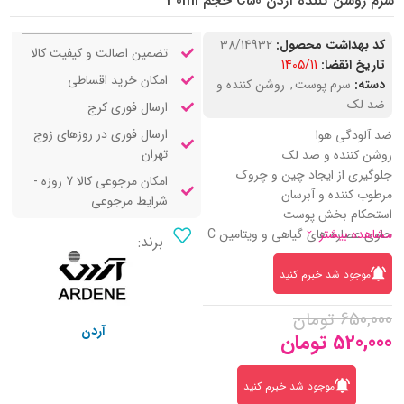
سرم روشن کننده آردن C50 حجم 30ml
کد بهداشت محصول:
38/14932
تضمین اصالت و کیفیت کالا
تاریخ انقضا:
1405/11
امکان خرید اقساطی
دسته:
سرم پوست
,
روشن کننده و
ضد لک
ارسال فوری کرج
ارسال فوری در روزهای زوج
ضد آلودگی هوا
تهران
روشن کننده و ضد لک
جلوگیری از ایجاد چین و چروک
امکان مرجوعی کالا 7 روزه -
مرطوب کننده و آبرسان
شرایط مرجوعی
استحکام بخش پوست
مشاهده بیشتر
حاوی عصاره های گیاهی و ویتامین C
برند:
موجود شد خبرم کنید
650,000
تومان
آردن
520,000
تومان
موجود شد خبرم کنید