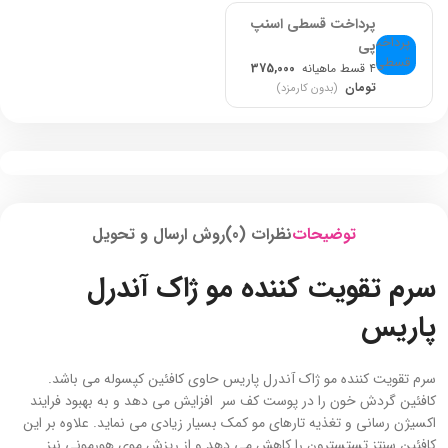
پرداخت قسطی اسنپ
پی
۴ قسط ماهیانه
375,000
تومان
(بدون کارمزد)
توضیحات
نظرات (0)
روش ارسال و تحویل
سرم تقویت کننده مو ژاک آندرل
پاریس
سرم تقویت کننده مو ژاک آندرل پاریس حاوی کافئین کپسوله می باشد.
کافئین گردش خون را در پوست کف سر افزایش می دهد و به بهبود فرایند
اکسیژن رسانی و تغذیه تارهای مو کمک بسیار زیادی می نماید. علاوه بر این
کافئین سنتز تستسترون را کاهش می دهد و از ریزش موی هورمونی نیز