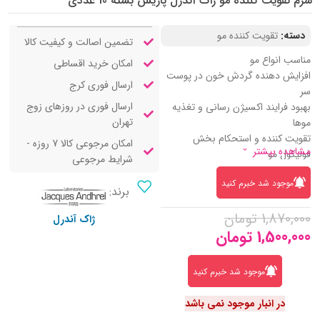
سرم تقویت کننده مو ژاک آندرل پاریس بسته 10 عددی
دسته:
تقویت کننده مو
تضمین اصالت و کیفیت کالا
مناسب انواع مو
امکان خرید اقساطی
افزایش دهنده گردش خون در پوست
ارسال فوری کرج
سر
ارسال فوری در روزهای زوج
بهبود فرایند اکسیژن رسانی و تغذیه
تهران
موها
تقویت کننده و استحکام بخش
امکان مرجوعی کالا 7 روزه -
مشاهده بیشتر
فولیکول مو
شرایط مرجوعی
تحریک موها به رشد مجدد
موجود شد خبرم کنید
کاهش دهنده ریزش مو
برند:
ترمیم کننده و احیا کننده
1,870,000
تومان
رطوبت رسان به تارهای مو
ژاک آندرل
1,500,000
تومان
افزایش دهنده ضخامت تارهای مو
کنترل کننده ترشح چربی
حاوی کافئین، کلاژن، کراتین و پانتنول
موجود شد خبرم کنید
در انبار موجود نمی باشد