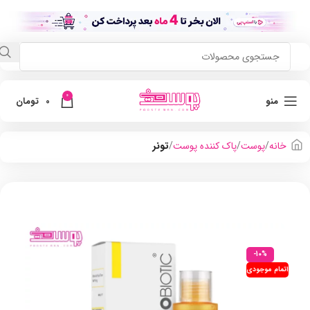
0
منو
0
تومان
خانه
پوست
پاک کننده پوست
تونر
-10%
اتمام موجودی