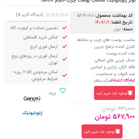
تونر ژنوبایوتیک مناسب پوست چرب حجم 150ml
(دیدگاه کاربر
5
)
کد بهداشت محصول:
56/30701
تاریخ انقضا:
1407/09
تضمین اصالت و کیفیت کالا
دسته:
تونر
امکان خرید اقساطی
مناسب پوست های چرب و مختلط
ارسال فوری کرج
کنترل کننده ترشح چربی
مات کننده پوست
ارسال فوری در روزهای زوج
حذف چربی های اضافی
تهران
فاقد الکل، پارابن و اسانس
امکان مرجوعی کالا 7 روزه -
ضد التهاب و حساسیت
شرایط مرجوعی
مشاهده بیشتر
کوچک کننده اندازه منافذ
تنظیم کننده PH پوست
برند:
موجود شد خبرم کنید
رطوبت رسانی به پوست
حاوی عصاره گریپ فورت، مورد سبز و
631,000
تومان
سدیم هیالورونات
ژنوبایوتیک
567,900
تومان
موجود شد خبرم کنید