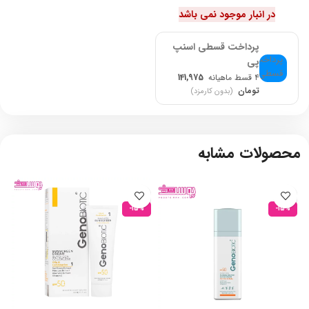
در انبار موجود نمی باشد
پرداخت قسطی اسنپ
پی
۴ قسط ماهیانه
141,975
تومان
(بدون کارمزد)
محصولات مشابه
-15%
-15%