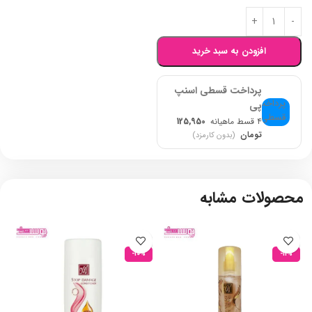
افزودن به سبد خرید
پرداخت قسطی اسنپ
پی
۴ قسط ماهیانه
125,950
تومان
(بدون کارمزد)
محصولات مشابه
-10%
-11%