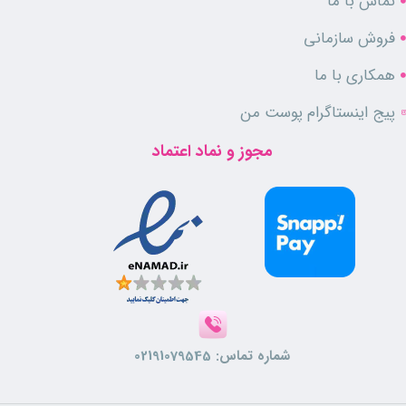
تماس با ما
پوست خنثی می کند.
فروش سازمانی
روغن کرچک هیدروژنه:
این روغن نیز نرم کننده پوست می باشد و به تقویت
و بهبود رنگ پوست نیز بسیار کمک می کند، همچنین به پاکسازی پوست از
همکاری با ما
آلودگی ها کمک کرده و دارای خواص ضد التهابی و آنتی باکتریالی نیز می
پیج اینستاگرام پوست من
باشد.
مجوز و نماد اعتماد
ویژگی ها
مناسب بانوان
دارای رایحه ای گرم و شیرین
شاین و درخشان کننده پوست
نرم کننده و آبرسان پوست
افزایش دهنده شادابی و طراوت
شماره تماس:
02191079545
روش و نکات استفاده