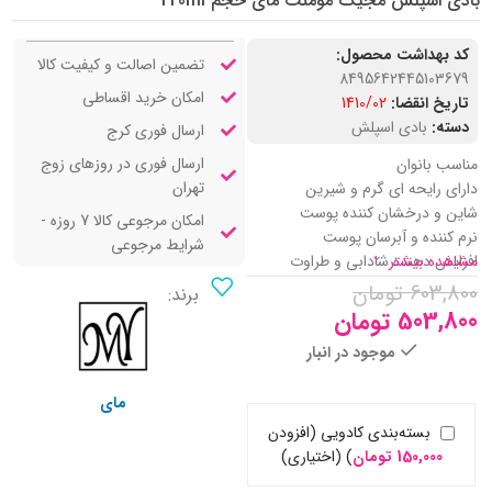
بادی اسپلش مجیک مومنت مای حجم 220ml
کد بهداشت محصول:
تضمین اصالت و کیفیت کالا
8495642445103679
امکان خرید اقساطی
تاریخ انقضا:
1410/02
دسته:
بادی اسپلش
ارسال فوری کرج
ارسال فوری در روزهای زوج
مناسب بانوان
تهران
دارای رایحه ای گرم و شیرین
شاین و درخشان کننده پوست
امکان مرجوعی کالا 7 روزه -
نرم کننده و آبرسان پوست
شرایط مرجوعی
مشاهده بیشتر
افزایش دهنده شادابی و طراوت
603,800
تومان
برند:
503,800
تومان
موجود در انبار
مای
بسته‌بندی کادویی (افزودن
150,000
تومان
)
(اختیاری)