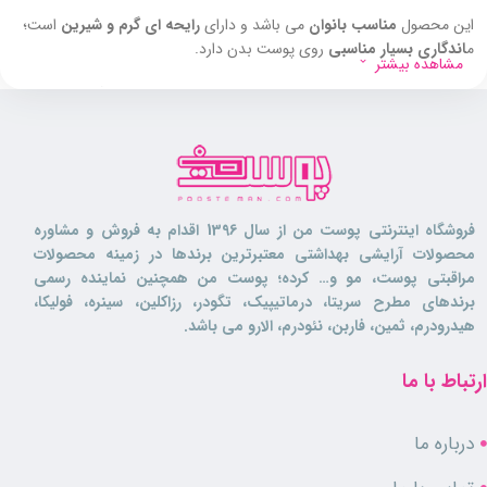
این محصول
مناسب بانوان
می باشد و دارای
رایحه ای گرم و شیرین
است؛
م
اندگاری بسیار مناسبی
روی پوست بدن دارد.
مشاهده بیشتر
اما نکته ای که این محصول را بسیار متمایز می کند شاین بودن آن است. این
بادی اسپلش
حاوی اکلیل های بسیار ریزی می باشد که هنگام استفاده باعث
براق و درخشان شدن پوست
می گردد و صد البته باعث افزایش جذابیت شما
!!!
بادی اسپلش مای
، آبرسان و مرطوب کننده پوست
نیز می باشد و مانع از
فروشگاه اینترنتی پوست من از سال 1396 اقدام به فروش و مشاوره
خشکی و دهیدراته شدن پوست شده و به افزایش شادابی و طراوت پوست
محصولات آرایشی بهداشتی معتبرترین برندها در زمینه محصولات
نیز بسیار کمک می کند، حاوی ترکیبات گیاهی تغذیه کننده بوده که پوست را
مراقبتی پوست، مو و… کرده؛ پوست من همچنین نماینده رسمی
تقویت می کنند.
برندهای مطرح سریتا، درماتیپیک، تگودر، رزاکلین، سینره، فولیکا،
هیدرودرم، ثمین، فاربن، نئودرم، الارو می باشد.
ترکیبات موثر
ارتباط با ما
گلیسیرین:
مرطوب کننده و آبرسان بسیار قوی پوست است که حاوی ترکیبات
درباره ما
ضد التهاب نیز می باشد و مانع از سوزش و قرمزی پوست می گردد. همچنین
دارای خواص آنتی اکسیدانی بوده و تاثیر مخرب رادیکال های آزاد را روی