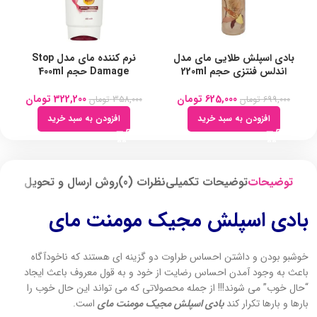
بادی اسپلش طلایی مای مدل
نرم کننده مای مدل Stop
اندلس فنتزی حجم 220ml
Damage حجم 400ml
625,000
تومان
322,200
تومان
699,000
تومان
358,000
تومان
افزودن به سبد خرید
افزودن به سبد خرید
توضیحات
توضیحات تکمیلی
نظرات (0)
روش ارسال و تحویل
بادی اسپلش مجیک مومنت مای
خوشبو بودن و داشتن احساس طراوت دو گزینه ای هستند که ناخودآگاه
باعث به وجود آمدن احساس رضایت از خود و به قول معروف باعث ایجاد
“حال خوب” می شوند!!! از جمله محصولاتی که می تواند این حال خوب را
بارها و بارها تکرار کند
بادی اسپلش مجیک مومنت مای
است.