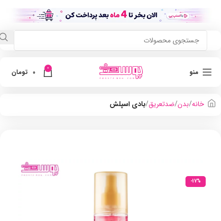
0
منو
0
تومان
خانه
بدن
ضدتعریق
بادی اسپلش
-17%