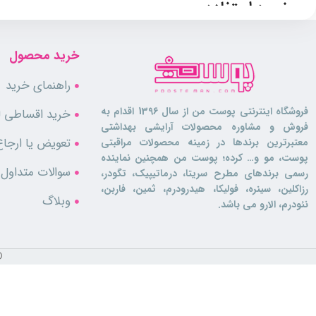
نحوه استفاده
برای کسب بهترین نتیجه از مصرف این محصول بهتر است که نقاط مناسبی ر
خرید محصول
صبح‌ها یا قبل از مناسبت‌های مهم است.
ویژگی‌های ادکلن زنانه کش لاریو
راهنمای خرید
فروشگاه اینترنتی پوست من از سال 1396 اقدام به
خرید اقساطی لو
ماندگاری طولانی‌ مدت
فروش و مشاوره محصولات آرایشی بهداشتی
رایحه‌ای لوکس و جذاب
تعویض یا ارجاع
معتبرترین برندها در زمینه محصولات مراقبتی
مناسب برای استفاده روزانه و رسمی
پوست، مو و… کرده؛ پوست من همچنین نماینده
بطری شیک و طراحی منحصر به‌ فرد
سوالات متداول
رسمی برندهای مطرح سریتا، درماتیپیک، تگودر،
نتیجه‌گیری
رزاکلین، سینره، فولیکا، هیدرودرم، ثمین، فاربن،
وبلاگ
نئودرم، الارو می باشد.
عطر زنانه لاریو کش ترکیبی است از هنر و کیفیت که با رایحه‌ای ماندگار و م
خوش، منجر به شادابی و حس جذابیت بانوان می‌شوند.
©
سوالات متداول
1. ماندگاری این عطر چقدر است؟