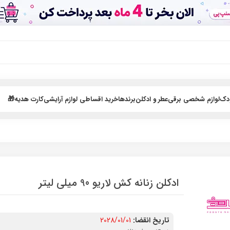
ودک
لوازم شخصی برقی
عطر و ادکلن
برندها
خرید اقساطی لوازم آرایشی
کارت هدیه🎁
ادکلن زنانه کش لاریو 90 میلی لیتر
تاریخ انقضا:
2028/01/01