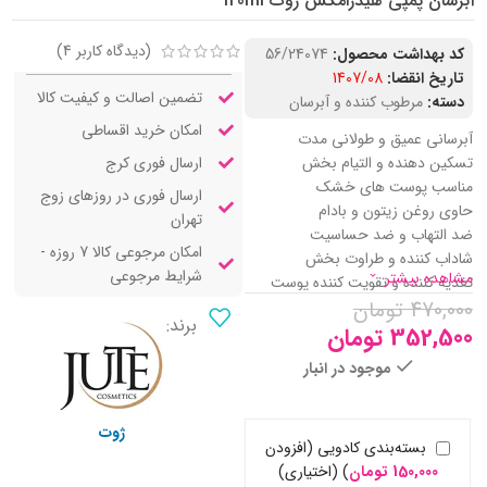
آبرسان پمپی هیدرامکس ژوت 120ml
(دیدگاه کاربر
4
)
کد بهداشت محصول:
56/24074
تاریخ انقضا:
1407/08
تضمین اصالت و کیفیت کالا
دسته:
مرطوب کننده و آبرسان
امکان خرید اقساطی
آبرسانی عمیق و طولانی مدت
ارسال فوری کرج
تسکین دهنده و التیام بخش
مناسب پوست های خشک
ارسال فوری در روزهای زوج
حاوی روغن زیتون و بادام
تهران
ضد التهاب و ضد حساسیت
امکان مرجوعی کالا 7 روزه -
شاداب کننده و طراوت بخش
شرایط مرجوعی
مشاهده بیشتر
تغذیه کننده و تقویت کننده پوست
470,000
تومان
جلوگیری از پیری زودرس پوست
برند:
فاقد پارابن و ترکیبات آسیب رسان
352,500
تومان
موجود در انبار
ژوت
بسته‌بندی کادویی (افزودن
150,000
تومان
)
(اختیاری)