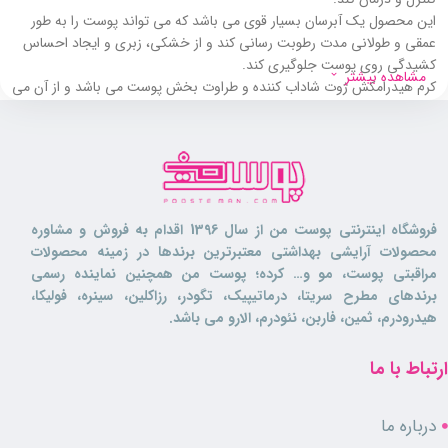
این محصول یک آبرسان بسیار قوی می باشد که می تواند پوست را به طور
عمقی و طولانی مدت رطوبت رسانی کند و از خشکی، زبری و ایجاد احساس
کشیدگی روی پوست جلوگیری کند.
مشاهده بیشتر
کرم هیدرامکش ژوت شاداب کننده و طراوت بخش پوست می باشد و از آن می
توانید جهت آبرسانی پوست صورت و دست ها استفاده نمایید.
این محصول حاوی ترکیبات التیام بخش بوده و تسکین دهنده پوست نیز می
باشد، ترکیبات ضد التهابی موجود در این آبرسان از بروز حساسیت های پوستی
و علائمی چون سوزش، خارش و قرمزی پوست جلوگیری می کند.
کرم هیدرامکس ژوت فاقد پارابن و ترکیبات آسیب رسان می باشد و برای افراد
دارای پوست حساس نیز قابل استفاده می باشد.
فروشگاه اینترنتی پوست من از سال 1396 اقدام به فروش و مشاوره
ترکیبات تغذیه کننده موجود در این محصول، پوست را تقویت کرده و باعث
محصولات آرایشی بهداشتی معتبرترین برندها در زمینه محصولات
جلوگیری از شلی و افتادگی پوست می گردند
مراقبتی پوست، مو و… کرده؛ پوست من همچنین نماینده رسمی
کرم هیدرامکس ژوت سرشار از ترکیبات آنتی اکسیدانی می باشد که مانع از
برندهای مطرح سریتا، درماتیپیک، تگودر، رزاکلین، سینره، فولیکا،
تاثیر مخرب رادیکال های آزاد روی پوست شده و از پیری زودرس پوست
هیدرودرم، ثمین، فاربن، نئودرم، الارو می باشد.
جلوگیری می کند.
ارتباط با ما
ویژگی ها
آبرسانی عمیق و طولانی مدت
درباره ما
تسکین دهنده و التیام بخش