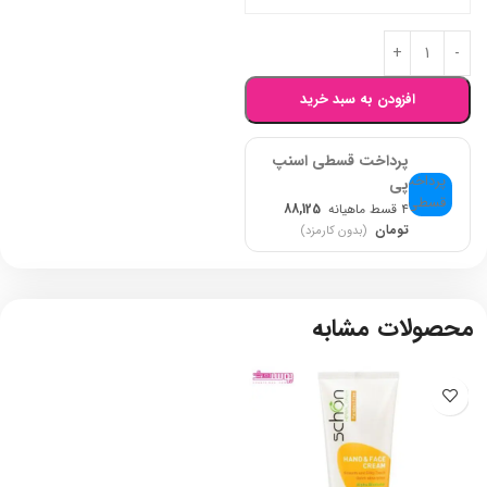
افزودن به سبد خرید
پرداخت قسطی اسنپ
پی
۴ قسط ماهیانه
88,125
تومان
(بدون کارمزد)
محصولات مشابه