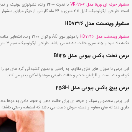
سشوار حرفه‌ ای وربنا مدل VR-9906
با قدرت 2400 وات، تکنولوژی ی
است. طراحی ارگونومیک، کابل 2.5 متری و 24 ماه گارانتی از دیگر مزایای سشوار وربنا محسوب می شود.
سشوار وینسنت مدل
HD7326
سشوار وینسنت مدل HD7326
دکمه باد سرد و چند سری حالت ‌دهنده می‌ باشد. طراحی ارگونومیک، سیم 3 متری و فیلتر قابل شستشوی این محصول، استفاده راحت و دوام بالای آن را تضمین می ‌کند.
برس تخت باکس بیوتی مدل
B1125
این برس با سوزن ‌های فلزی مقاوم، به‌ راحتی و بدون کشیدگی گره ‌های مو 
کوتاه و بلند است و افزایش حجم و حالت طبیعی موها را امکان‌ پذیر می‌ کند.
برس پیچ باکس بیوتی مدل 25
SH
این برس محصولی سبک و حرفه ‌ای برای حالت ‌دهی و حجم دادن به موها م
دارای دندانه‌ های مقاوم و دسته خوش ‌دست می باشد که استفاده راحتی داشته 