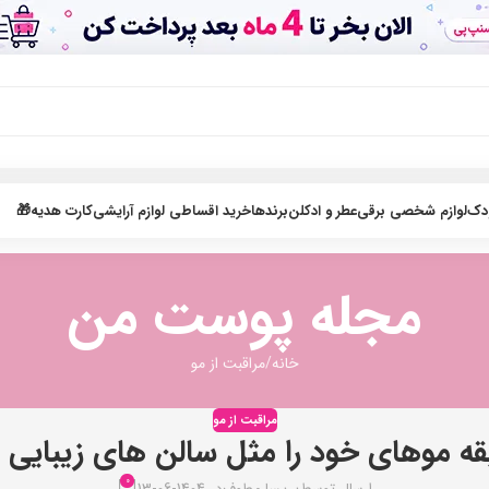
ودک
لوازم شخصی برقی
عطر و ادکلن
برندها
خرید اقساطی لوازم آرایشی
کارت هدیه🎁
مجله پوست من
خانه
مراقبت از مو
مراقبت از مو
0