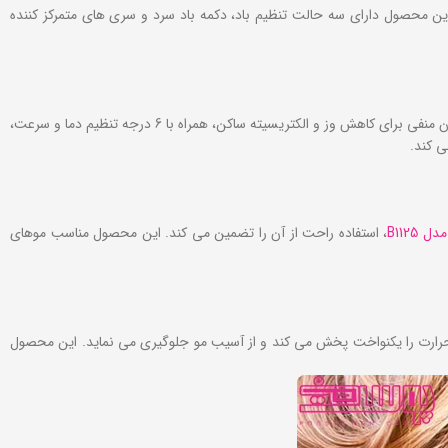
د. این محصول دارای سه حالت تنظیم باد، دکمه باد سرد و سری‌ های متمرکز کننده
با موتور قوی AC و توان 2600 وات، انتخابی مناسب برای استفاده حرفه ‌ای و خانگی است. این سشوار مجهز به فناوری تورمالین و یون منفی برای کاهش وز و الکتریسیته ساکن، همراه با 6 درجه تنظیم دما و سرعت،
B1125
، استفاده راحت از آن را تضمین می ‌کند. این محصول مناسب موهای
ارت را یکنواخت پخش می ‌کند و از آسیب مو جلوگیری می نماید. این محصول