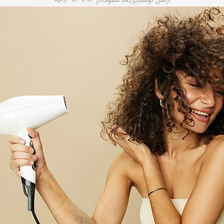
ارسال توسط
پریسا مطوف
در 1404-06-13