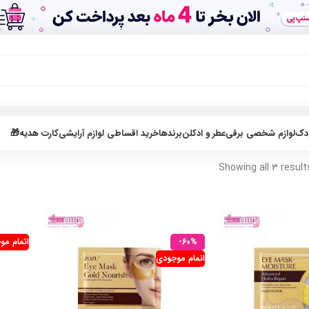
ودک
لوازم شخصی برقی
عطر و ادکلن
برندها
خرید اقساطی لوازم آرایشی
کارت هدیه🎁
Showing all 3 result
-60%
اتمام مو
اتمام موجودی