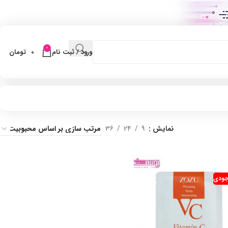
0
ورود / ثبت نام
0
تومان
نمایش
9
24
36
جودی