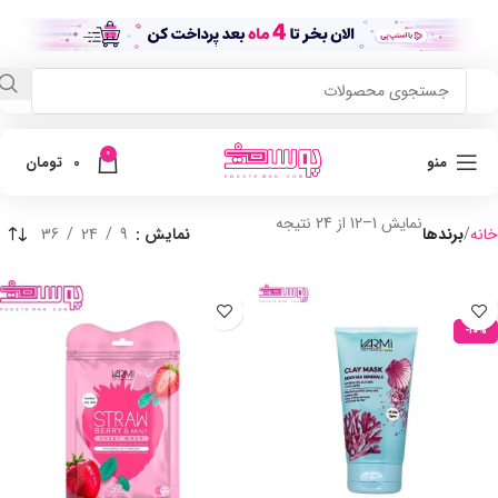
0
منو
0
تومان
نمایش 1–12 از 24 نتیجه
خانه
برندها
نمایش
9
24
36
-10%