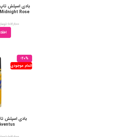
Tresor Midnight Rose
107,800
توما
اطلاع
-20%
اتمام موجودی
Aventus حجم 60ml
107,800
توما