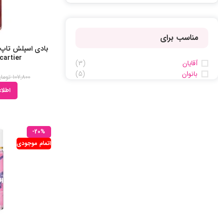
مناسب برای
cartier حجم 160ml
آقایان
(3)
بانوان
(5)
107,800
توما
اطلاع
-20%
اتمام موجودی