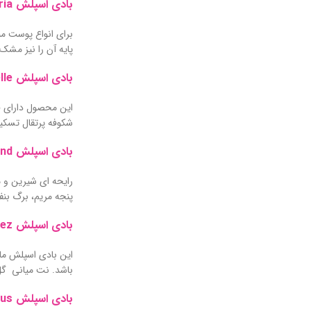
بادی اسپلش Calvin Klein Euphoria تاپ شاپ
برای انواع پوست من
پایه آن را نیز مش
بادی اسپلش Lancome la vie est belle تاپ شاپ
این محصول دارای فر
شکوفه پرتقال تسکیل
بادی اسپلش BURBERRY Weekend تاپ شاپ
رایحه ای شیرین و م
پنجه مریم، برگ بن
بادی اسپلش Jennifer Lopez تاپ شاپ
باشد. نت میانی گل
بادی اسپلش Creed Aventus تاپ شاپ