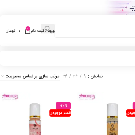
0
ورود / ثبت نام
0
تومان
نمایش
9
24
36
-20%
جودی
اتمام موجودی