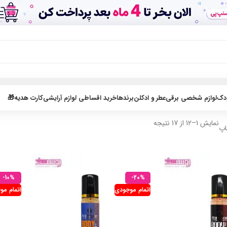
ودک
لوازم شخصی برقی
عطر و ادکلن
برندها
خرید اقساطی لوازم آرایشی
کارت هدیه🎁
نمایش 1–12 از 17 نتیجه
اپ
-10%
-20%
اتمام موجودی
اتمام مو