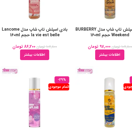
بادی اسپلش تاپ شاپ مدل BURBERRY
بادی اسپلش تاپ شاپ مدل Lancome
Weekend حجم 160ml
la vie est belle حجم 160ml
97,000
تومان
86,200
تومان
107,800
تومان
107,800
تومان
اطلاعات بیشتر
اطلاعات بیشتر
-29%
جودی
اتمام موجودی