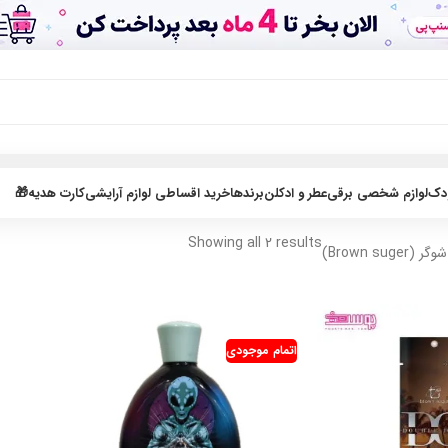
ودک
لوازم شخصی برقی
عطر و ادکلن
برندها
خرید اقساطی لوازم آرایشی
کارت هدیه🎁
Showing all 2 results
(Brown suger)
اتمام موجودی