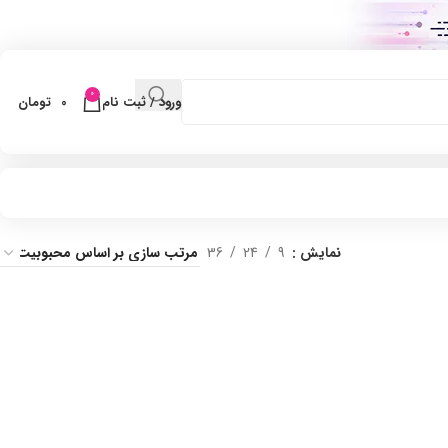
0
ورود / ثبت نام
0
تومان
نمایش
9
24
36