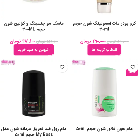
کرم پودر مات اسموتینگ شون حجم
ماسک مو جنسینگ و کراتین شون
30ml
حجم 300ML
490,000
تومان
481,100
تومان
590,000
تومان
566,100
تومان
انتخاب گزینه ها
افزودن به سبد خرید
-10%
مام هون فلاور شون حجم 50ml
مام رول ضد تعریق مردانه شون مدل
My Boss حجم 50ml