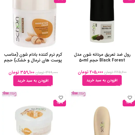
رول ضد تعریق مردانه شون مدل
کرم نرم کننده بادام شون (مناسب
Black Forest حجم 50ml
پوست های نرمال و خشک) حجم
150ml
205,000
تومان
359,100
تومان
225,600
تومان
399,000
تومان
افزودن به سبد خرید
افزودن به سبد خرید
-15%
-17%