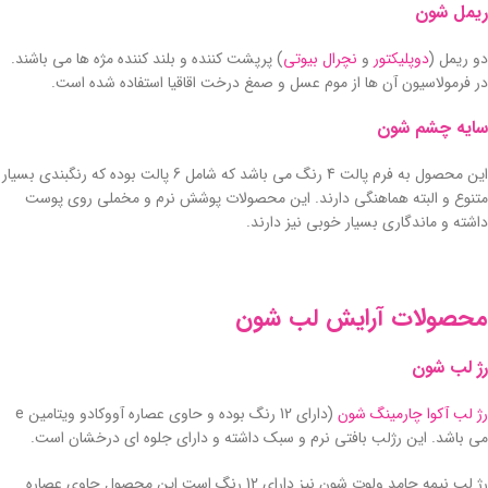
ریمل شون
دو ریمل (
دوپلیکتور
و
نچرال بیوتی
) پرپشت کننده و بلند کننده مژه ها می باشند.
در فرمولاسیون آن ها از موم عسل و صمغ درخت اقاقیا استفاده شده است.
سایه چشم شون
این محصول به فرم پالت 4 رنگ می باشد که شامل 6 پالت بوده که رنگبندی بسیار
متنوع و البته هماهنگی دارند. این محصولات پوشش نرم و مخملی روی پوست
داشته و ماندگاری بسیار خوبی نیز دارند.
محصولات آرایش لب شون
رژ لب شون
رژ لب آکوا چارمینگ شون
(دارای 12 رنگ بوده و حاوی عصاره آووکادو ویتامین e
می باشد. این رژلب بافتی نرم و سبک داشته و دارای جلوه ای درخشان است.
رژ لب نیمه جامد ولوت شون نیز دارای 12 رنگ است این محصول حاوی عصاره