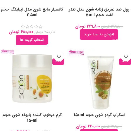
رول ضد تعریق زنانه شون مدل تندر
کانسیلر مایع شون مدل اپیلینگ حجم
لفت حجم 50ml
2.5ml
269,800
تومان
299,800
تومان
680,000
تومان
750,000
تومان
افزودن به سبد خرید
انتخاب گزینه ها
-10%
-17%
اسکراب گردو شون حجم 150ml
کرم مرطوب کننده بابونه شون حجم
150ml
660,000
تومان
799,000
تومان